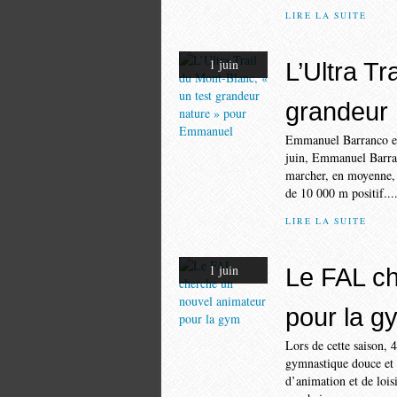
LIRE LA SUITE
1 juin
L’Ultra Tr
grandeur
Emmanuel Barranco en
juin, Emmanuel Barran
marcher, en moyenne, 
de 10 000 m positif...
LIRE LA SUITE
1 juin
Le FAL ch
pour la g
Lors de cette saison, 4
gymnastique douce et 
d’animation et de loi