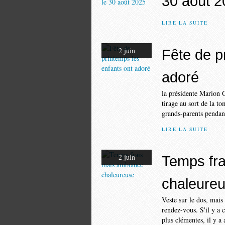
30 août 2
LIRE LA SUITE
2 juin
Fête de p
adoré
la présidente Marion Gr
tirage au sort de la t
grands-parents pendant
LIRE LA SUITE
2 juin
Temps fr
chaleure
Veste sur le dos, mais
rendez-vous. S'il y a 
plus clémentes, il y a 