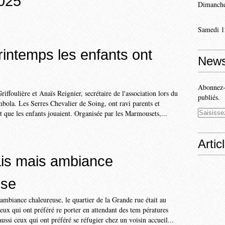
025
Dimanche
Samedi 1
rintemps les enfants ont
News
Abonnez-v
iffoulière et Anaïs Reignier, secrétaire de l'association lors du
publiés.
ombola. Les Serres Chevalier de Soing, ont ravi parents et
 que les enfants jouaient. Organisée par les Marmousets,...
Artic
ais mais ambiance
use
 ambiance chaleureuse, le quartier de la Grande rue était au
ceux qui ont préféré re porter en attendant des tem pératures
aussi ceux qui ont préféré se réfugier chez un voisin accueil...