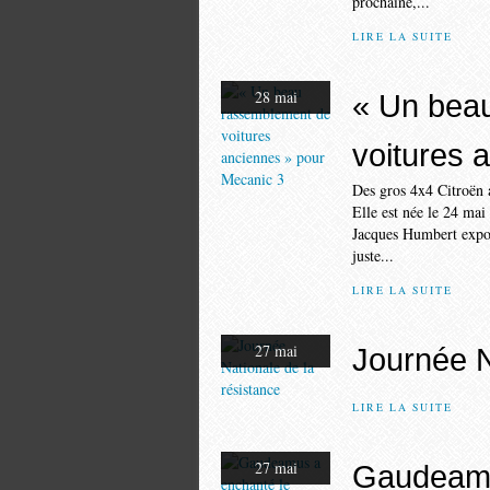
prochaine,...
LIRE LA SUITE
28 mai
« Un bea
voitures 
Des gros 4x4 Citroën a
Elle est née le 24 ma
Jacques Humbert expos
juste...
LIRE LA SUITE
27 mai
Journée N
LIRE LA SUITE
27 mai
Gaudeamu