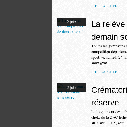
LIRE LA SUITE
2 juin
La relève
demain so
Toutes les gymnastes 
compétitiçn départeme
sportive, samedi 24 ma
anim'gym...
LIRE LA SUITE
2 juin
Crématori
réserve
L'éloignement des habit
choix de la ZAC Eche
au 2 avril 2025, soit 24