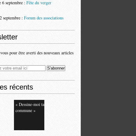
 6 septembre :
Fête du verger
2 septembre :
Forum des associations
letter
ous pour être averti des nouveaux articles
les récents
« Dessine-moi ta
commune »