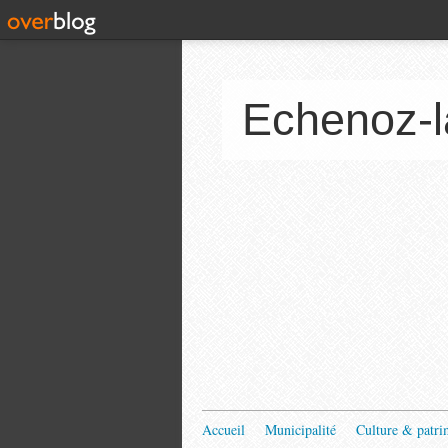
Echenoz-l
Accueil
Municipalité
Culture & patri