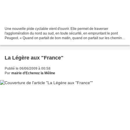
Une nouvelle piste cyclable vient d'ouvrir. Elle permet de traverser
l'agglomération du nord au sud, en toute sécurité, en empruntant le pont
Peugeot. « Quand on partait de bon matin, quand on partait sur les chemins,
à bicyclette... » Petit à petit,...
La Légère aux "France"
Publié le 06/06/2009 à 00:58
Par
mairie d'Echenoz la Méline