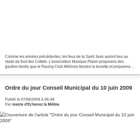
Comme les années précédentes, les feux de la Saint Jean auront lieu au
stade de foot des Cottets. L'association Musique Plaisir proposera des
gaufres tandis que le Racing Club Mélinois tiendra la buvette et préparera
des plats chauds. (steaks, saucisses,...
Ordre du jour Conseil Municipal du 10 juin 2009
Publié le 07/06/2009 à 06:48
Par
mairie d'Echenoz la Méline