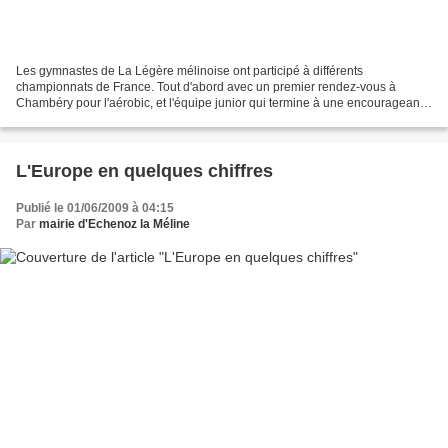
Les gymnastes de La Légère mélinoise ont participé à différents
championnats de France. Tout d'abord avec un premier rendez-vous à
Chambéry pour l'aérobic, et l'équipe junior qui termine à une encourageante
13e place sur 23 équipes. L'équipe était formée...
L'Europe en quelques chiffres
Publié le 01/06/2009 à 04:15
Par
mairie d'Echenoz la Méline