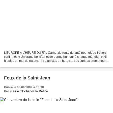
L’EUROPE A L’HEURE DU FAL Carnet de route déjanté pour globe-trotters
confirmés « Un grand bol d’air et de bonne humeur à chaque méridien » Ni
hippies en mal de nature, ni botanistes en herbe… Les curieux promeneurs
sillonnant dimanche, la fleur aux dents,...
Feux de la Saint Jean
Publié le 08/06/2009 à 03:38
Par
mairie d'Echenoz la Méline