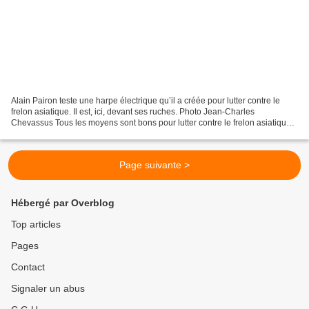
Alain Pairon teste une harpe électrique qu’il a créée pour lutter contre le
frelon asiatique. Il est, ici, devant ses ruches. Photo Jean-Charles
Chevassus Tous les moyens sont bons pour lutter contre le frelon asiatique.
Alain Pairon apiculteur à Échenoz-la-Méline...
Page suivante >
Hébergé par Overblog
Top articles
Pages
Contact
Signaler un abus