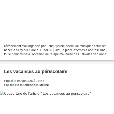
l'événement était organisé par Echo System, scène de musiques actuelles
basée à Scey-sur-Saône. Lundi 20 juillet, la place d'Armes a accueilli une
foule nombreuse à l'occasion de l'étape mélinoise des Estivales de Saône.
Au plus fort de la soirée, plus...
Les vacances au périscolaire
Publié le 04/08/2026 à 19:57
Par
mairie d'Echenoz-la-Méline