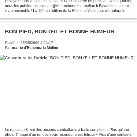
Envoyez-nous vos plus belles photos de la soirée en précisant votre quartier,
nous les publierons ! contact@ville-echenoz-la-meline.fr Favoriser le mieux-
vivre ensemble ! La 10ème édition de la Fête des Voisins se déroulera le
mardi 26 mai dans 29 pays,...
BON PIED, BON ŒIL ET BONNE HUMEUR
Publié le 25/05/2009 à 04:17
Par
mairie d'Echenoz la Méline
Le repas du 8 mai des anciens combattants a battu son plein « Plus qu'une
photo, l'image d'un rendez-vous reconduit avec félicité » Plus d'une centaine