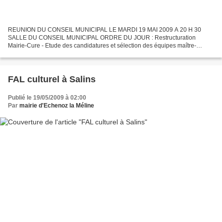
REUNION DU CONSEIL MUNICIPAL LE MARDI 19 MAI 2009 A 20 H 30
SALLE DU CONSEIL MUNICIPAL ORDRE DU JOUR : Restructuration
Mairie-Cure - Etude des candidatures et sélection des équipes maître-
d'œuvre. Micro-crèche: convention avec la Fédération Départementale...
FAL culturel à Salins
Publié le 19/05/2009 à 02:00
Par
mairie d'Echenoz la Méline