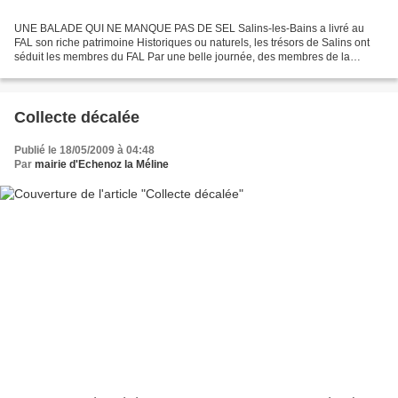
UNE BALADE QUI NE MANQUE PAS DE SEL Salins-les-Bains a livré au
FAL son riche patrimoine Historiques ou naturels, les trésors de Salins ont
séduit les membres du FAL Par une belle journée, des membres de la
section culturelle sont allés découvrir la petite...
Collecte décalée
Publié le 18/05/2009 à 04:48
Par
mairie d'Echenoz la Méline