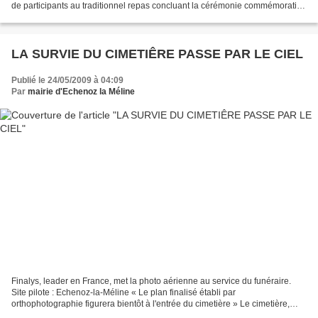
de participants au traditionnel repas concluant la cérémonie commémorative
du 8 mai 1945 ont fait de...
LA SURVIE DU CIMETIÊRE PASSE PAR LE CIEL
Publié le 24/05/2009 à 04:09
Par
mairie d'Echenoz la Méline
Finalys, leader en France, met la photo aérienne au service du funéraire.
Site pilote : Echenoz-la-Méline « Le plan finalisé établi par
orthophotographie figurera bientôt à l'entrée du cimetière » Le cimetière,
sujet rarement prioritaire dans les dossiers...