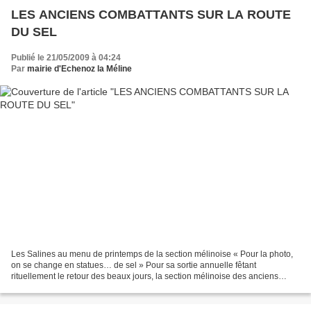
LES ANCIENS COMBATTANTS SUR LA ROUTE
DU SEL
Publié le 21/05/2009 à 04:24
Par
mairie d'Echenoz la Méline
Les Salines au menu de printemps de la section mélinoise « Pour la photo,
on se change en statues… de sel » Pour sa sortie annuelle fêtant
rituellement le retour des beaux jours, la section mélinoise des anciens
combattants a mis le cap sur Salins-les-Bains....