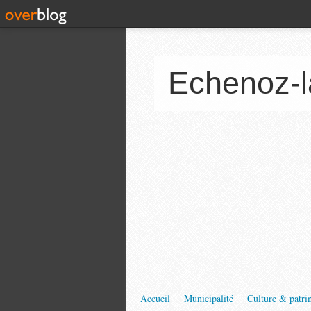
Echenoz-l
Accueil
Municipalité
Culture & patri