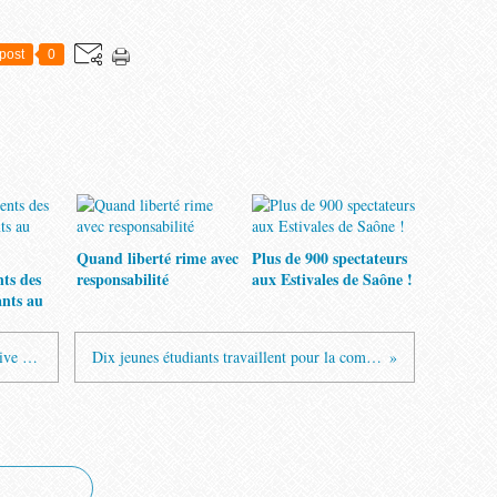
post
0
Quand liberté rime avec
Plus de 900 spectateurs
nts des
responsabilité
aux Estivales de Saône !
ants au
Le championnat de caisses à savon arrive dimanche prochain
Dix jeunes étudiants travaillent pour la commune pendant l’été