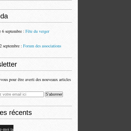
da
 6 septembre :
Fête du verger
2 septembre :
Forum des associations
letter
ous pour être averti des nouveaux articles
les récents
e-moi ta