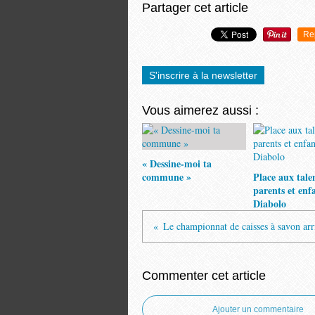
Partager cet article
Re
S'inscrire à la newsletter
Vous aimerez aussi :
« Dessine-moi ta
commune »
Place aux tale
parents et enf
Diabolo
Commenter cet article
Ajouter un commentaire