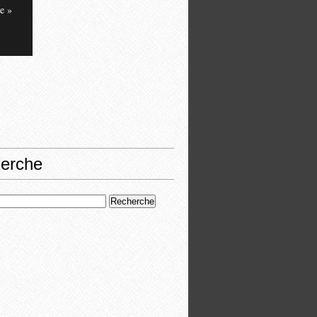
e »
erche