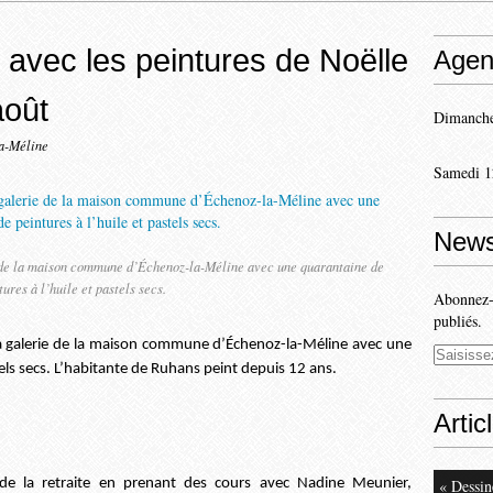
 avec les peintures de Noëlle
Agen
août
Dimanche
la-Méline
Samedi 1
News
ie de la maison commune d’Échenoz-la-Méline avec une quarantaine de
tures à l’huile et pastels secs.
Abonnez-v
publiés.
 la galerie de la maison commune d’Échenoz-la-Méline avec une
tels secs. L’habitante de Ruhans peint depuis 12 ans.
Artic
de la retraite en prenant des cours avec Nadine Meunier,
« Dessin