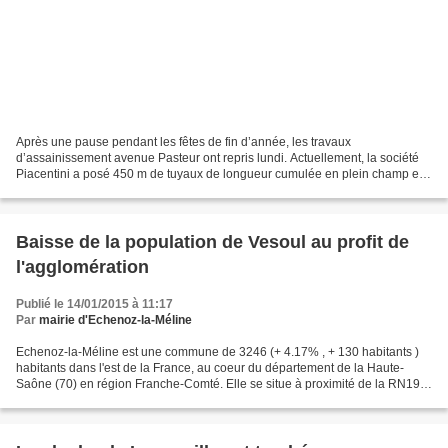
Après une pause pendant les fêtes de fin d’année, les travaux
d’assainissement avenue Pasteur ont repris lundi. Actuellement, la société
Piacentini a posé 450 m de tuyaux de longueur cumulée en plein champ et
sous les rues des Onchets, des Vergers et...
Baisse de la population de Vesoul au profit de
l'agglomération
Publié le 14/01/2015 à 11:17
Par
mairie d'Echenoz-la-Méline
Echenoz-la-Méline est une commune de 3246 (+ 4.17% , + 130 habitants )
habitants dans l'est de la France, au coeur du département de la Haute-
Saône (70) en région Franche-Comté. Elle se situe à proximité de la RN19,
principal axe routier haut-Saônois,...