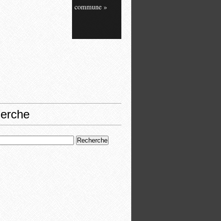
commune »
erche