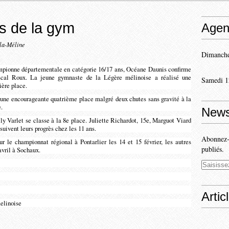
s de la gym
Agen
-la-Méline
Dimanche
ampionne départementale en catégorie 16/17 ans, Océane Daunis confirme
ascal Roux. La jeune gymnaste de la Légère mélinoise a réalisé une
Samedi 1
ère place.
 une encourageante quatrième place malgré deux chutes sans gravité à la
.
News
ly Varlet se classe à la 8e place. Juliette Richardot, 15e, Marguot Viard
uivent leurs progrès chez les 11 ans.
Abonnez-v
 le championnat régional à Pontarlier les 14 et 15 février, les autres
publiés.
avril à Sochaux.
Artic