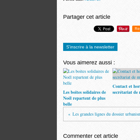
Partager cet article
Re
S'inscrire à la newsletter
Vous aimerez aussi :
Contact et hor
Les boites solidaires de
secrétariat de
Noël repartent de plus
belle
Les grandes lignes du dossier urbanis
Commenter cet article