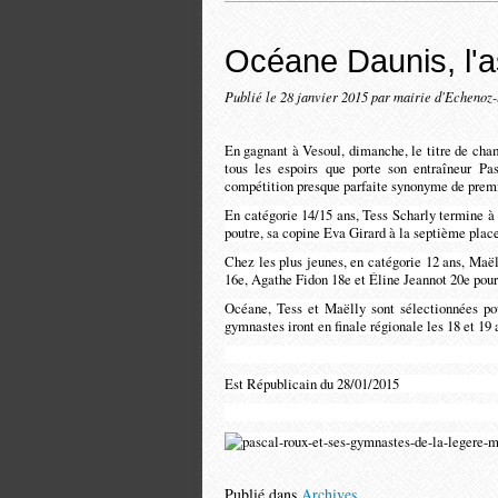
Océane Daunis, l'a
Publié le
28 janvier 2015
par mairie d'Echenoz
En gagnant à Vesoul, dimanche, le titre de ch
tous les espoirs que porte son entraîneur P
compétition presque parfaite synonyme de premi
En catégorie 14/15 ans, Tess Scharly termine à
poutre, sa copine Eva Girard à la septième place
Chez les plus jeunes, en catégorie 12 ans, Maël
16e, Agathe Fidon 18e et Éline Jeannot 20e pours
Océane, Tess et Maëlly sont sélectionnées pour
gymnastes iront en finale régionale les 18 et 19 
Est Républicain du 28/01/2015
Publié dans
Archives