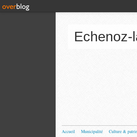
Echenoz-l
Accueil
Municipalité
Culture & patri