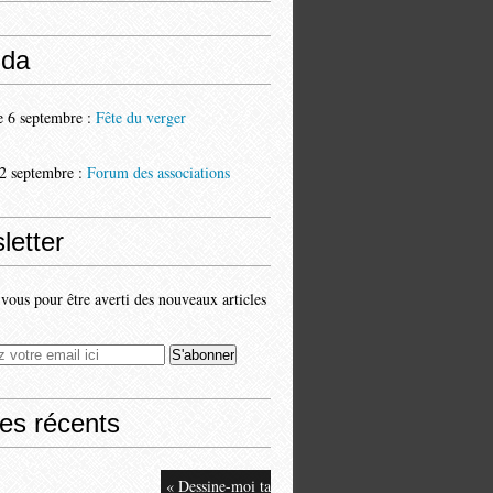
da
 6 septembre :
Fête du verger
2 septembre :
Forum des associations
letter
ous pour être averti des nouveaux articles
les récents
« Dessine-moi ta