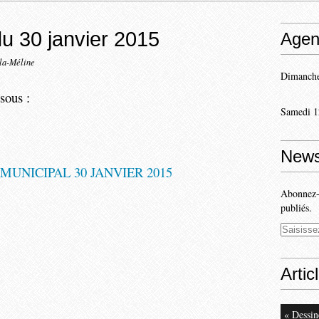
du 30 janvier 2015
Agen
-la-Méline
Dimanche
sous :
Samedi 1
News
UNICIPAL 30 JANVIER 2015
Abonnez-v
publiés.
Artic
« Dessin