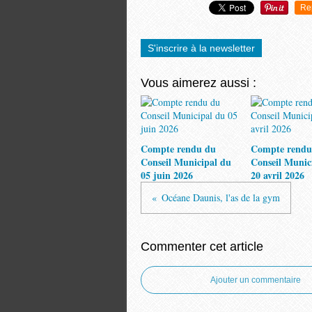
Re
S'inscrire à la newsletter
Vous aimerez aussi :
Compte rendu du
Compte rendu
Conseil Municipal du
Conseil Munic
05 juin 2026
20 avril 2026
Océane Daunis, l'as de la gym
Commenter cet article
Ajouter un commentaire