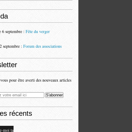
da
 6 septembre :
Fête du verger
2 septembre :
Forum des associations
letter
ous pour être averti des nouveaux articles
les récents
e-moi ta