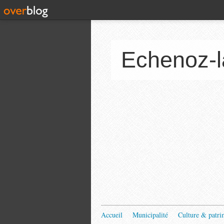
Echenoz-l
Accueil
Municipalité
Culture & patri