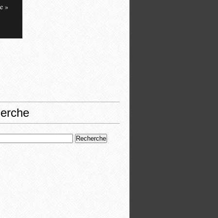
e »
erche