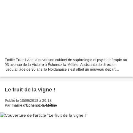
Émilie Errard vient d’ouvrir son cabinet de sophrologie et psychothérapie au
93 avenue de la Victoire à Échenoz-la-Méline. Assistante de direction
jusqu’à l’âge de 30 ans, la Noidanaise s’est offert un nouveau départ
professionnel : « Mes 30 ans ont été...
Le fruit de la vigne !
Publié le 18/09/2018 à 20:18
Par
mairie d'Echenoz-la-Méline