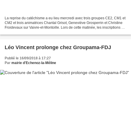
La reprise du catéchisme a eu lieu mercredi avec trois groupes CE2, CM1 et
CM2 et trois animatrices Chantal Grisot, Geneviève Grosperrin et Christine
Froidevaux sur Vaivre-et-Montoille. Lors de cette matinée, les inscriptions se
sont succédé comme celle...
Léo Vincent prolonge chez Groupama-FDJ
Publié le 16/09/2018 à 17:27
Par
mairie d'Echenoz-la-Méline