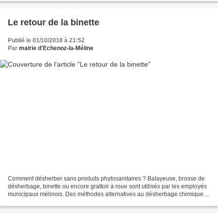
Le retour de la binette
Publié le 01/10/2018 à 21:52
Par
mairie d'Echenoz-la-Méline
Comment désherber sans produits phytosanitaires ? Balayeuse, brosse de
désherbage, binette ou encore grattoir à roue sont utilisés par les employés
municipaux mélinois. Des méthodes alternatives au désherbage chimique,
un impératif depuis que la loi Labbé...