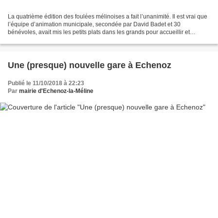
La quatrième édition des foulées mélinoises a fait l’unanimité. Il est vrai que
l’équipe d’animation municipale, secondée par David Badet et 30
bénévoles, avait mis les petits plats dans les grands pour accueillir et
séduire les 300 participants sur trois...
Une (presque) nouvelle gare à Echenoz
Publié le 11/10/2018 à 22:23
Par
mairie d'Echenoz-la-Méline