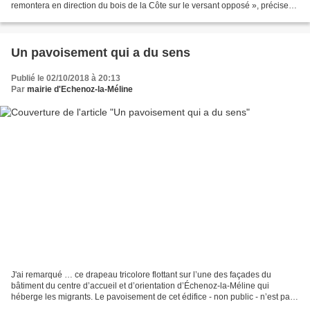
remontera en direction du bois de la Côte sur le versant opposé », précise
David Badet, organisateur. De...
Un pavoisement qui a du sens
Publié le 02/10/2018 à 20:13
Par
mairie d'Echenoz-la-Méline
J'ai remarqué … ce drapeau tricolore flottant sur l’une des façades du
bâtiment du centre d’accueil et d’orientation d’Échenoz-la-Méline qui
héberge les migrants. Le pavoisement de cet édifice - non public - n’est pas
une obligation, j’en déduis donc...