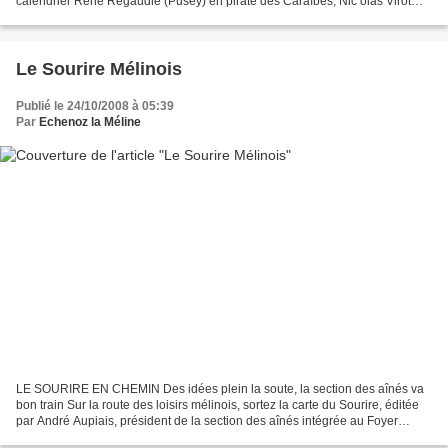
calendrier René Regaudie (Pusey) en pirate des Caraïbes, Nic olas Virot
(Chariez) dans la peau de Tintin,...
Le Sourire Mélinois
Publié le 24/10/2008 à 05:39
Par
Echenoz la Méline
LE SOURIRE EN CHEMIN Des idées plein la soute, la section des aînés va
bon train Sur la route des loisirs mélinois, sortez la carte du Sourire, éditée
par André Aupiais, président de la section des aînés intégrée au Foyer
d'Animation et Loisirs, et par...