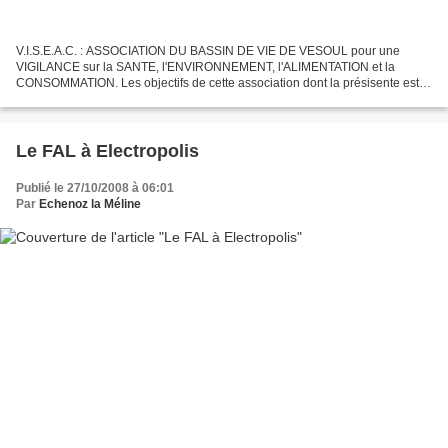
V.I.S.E.A.C. : ASSOCIATION DU BASSIN DE VIE DE VESOUL pour une
VIGILANCE sur la SANTE, l'ENVIRONNEMENT, l'ALIMENTATION et la
CONSOMMATION. Les objectifs de cette association dont la présisente est
Michèle Demangeon : Information, sensibilisation sur les...
Le FAL à Electropolis
Publié le 27/10/2008 à 06:01
Par
Echenoz la Méline