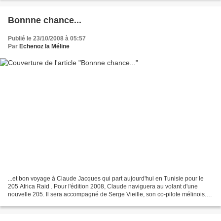
Bonnne chance...
Publié le 23/10/2008 à 05:57
Par
Echenoz la Méline
...et bon voyage à Claude Jacques qui part aujourd'hui en Tunisie pour le
205 Africa Raid . Pour l'édition 2008, Claude naviguera au volant d'une
nouvelle 205. Il sera accompagné de Serge Vieille, son co-pilote mélinois.
Le 205 Africa Raid est un raid...