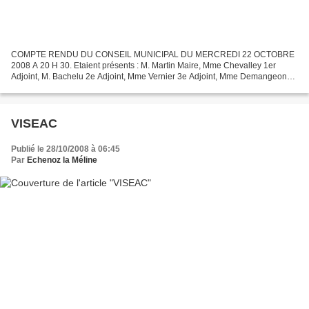
COMPTE RENDU DU CONSEIL MUNICIPAL DU MERCREDI 22 OCTOBRE
2008 A 20 H 30. Etaient présents : M. Martin Maire, Mme Chevalley 1er
Adjoint, M. Bachelu 2e Adjoint, Mme Vernier 3e Adjoint, Mme Demangeon
4e Adjoint, M. Jacques 5e Adjoint, Mme Faivre-Morel, Mme...
VISEAC
Publié le 28/10/2008 à 06:45
Par
Echenoz la Méline