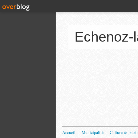
Echenoz-l
Accueil
Municipalité
Culture & patri