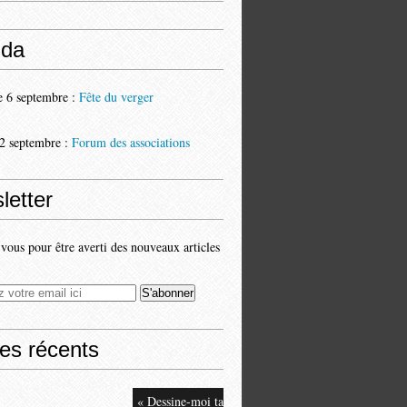
da
 6 septembre :
Fête du verger
2 septembre :
Forum des associations
letter
ous pour être averti des nouveaux articles
les récents
« Dessine-moi ta