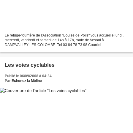
Le refuge-fourrière de l'Association "Boules de Poils" vous accueille lundi,
mercredi, vendredi et samedi de 14h à 17h, route de Vesoul à
DAMPVALLEY-LES-COLOMBE. Tél 03 84 78 73 98 Courriel:
spa.vesoul@wanadoo.fr Il appartient à la communauté de communes...
Les voies cyclables
Publié le 06/09/2008 à 04:34
Par
Echenoz la Méline