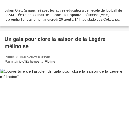
Julien Glatz (à gauche) avec les autres éducateurs de l’école de football de
l’ASM. L’école de football de l’association sportive mélinoise (ASM)
reprendra l’entraînement mercredi 20 août à 14 h au stade des Cottets pour
les catégories U 7, U 9, U 11...
Un gala pour clore la saison de la Légère
mélinoise
Publié le 10/07/2025 à 09:48
Par
mairie d'Echenoz-la-Méline