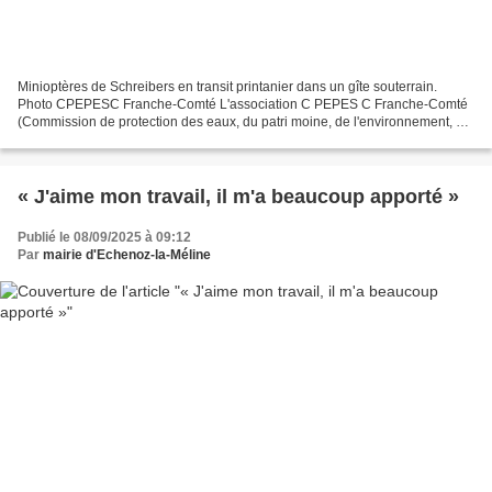
Minioptères de Schreibers en transit printanier dans un gîte souterrain.
Photo CPEPESC Franche-Comté L'association C PEPES C Franche-Comté
(Commission de protection des eaux, du patri moine, de l'environnement, du
sous-sol et des chiroptères), ges tionnaire...
« J'aime mon travail, il m'a beaucoup apporté »
Publié le 08/09/2025 à 09:12
Par
mairie d'Echenoz-la-Méline