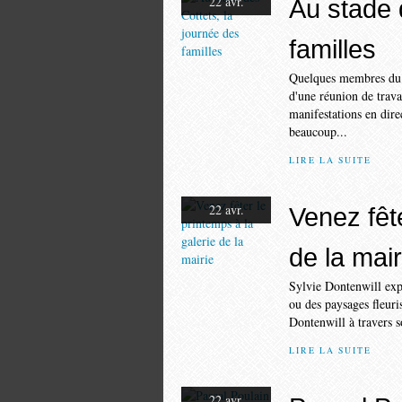
22 avr.
Au stade 
familles
Quelques membres du Co
d'une réunion de trava
manifestations en dire
beaucoup...
LIRE LA SUITE
22 avr.
Venez fête
de la mair
Sylvie Dontenwill expo
ou des paysages fleuris
Dontenwill à travers so
LIRE LA SUITE
22 avr.