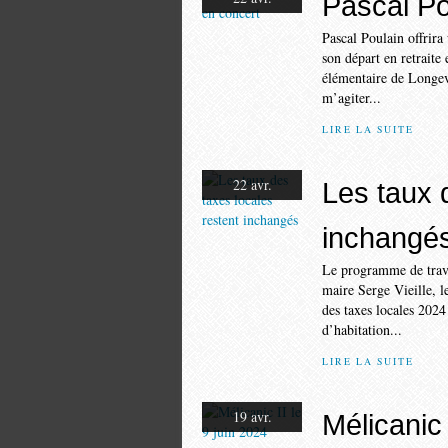
Pascal Po
Pascal Poulain offrira
son départ en retraite 
élémentaire de Longevi
m’agiter...
LIRE LA SUITE
22 avr.
Les taux 
inchangé
Le programme de trav
maire Serge Vieille, l
des taxes locales 2024
d’habitation...
LIRE LA SUITE
19 avr.
Mélicanic 