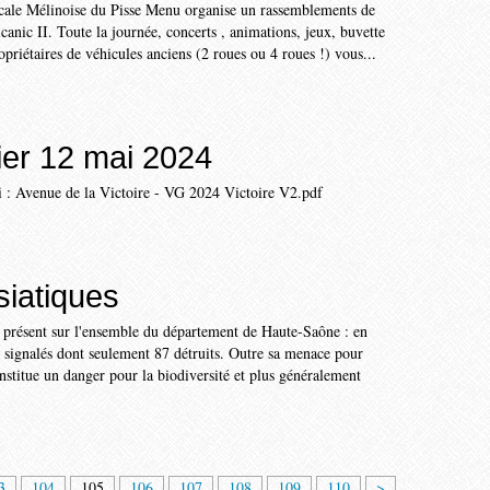
cale Mélinoise du Pisse Menu organise un rassemblements de
canic II. Toute la journée, concerts , animations, jeux, buvette
opriétaires de véhicules anciens (2 roues ou 4 roues !) vous...
ier 12 mai 2024
i : Avenue de la Victoire - VG 2024 Victoire V2.pdf
siatiques
t présent sur l'ensemble du département de Haute-Saône : en
 signalés dont seulement 87 détruits. Outre sa menace pour
constitue un danger pour la biodiversité et plus généralement
1
1
1
1
1
1
1
1
2
3
4
5
3
104
105
106
107
108
109
110
>