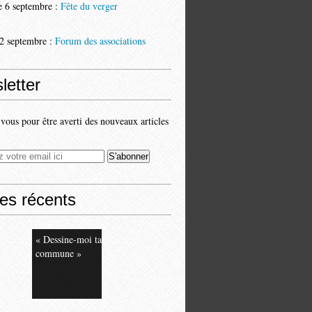
 6 septembre :
Fête du verger
2 septembre :
Forum des associations
letter
ous pour être averti des nouveaux articles
les récents
« Dessine-moi ta
commune »