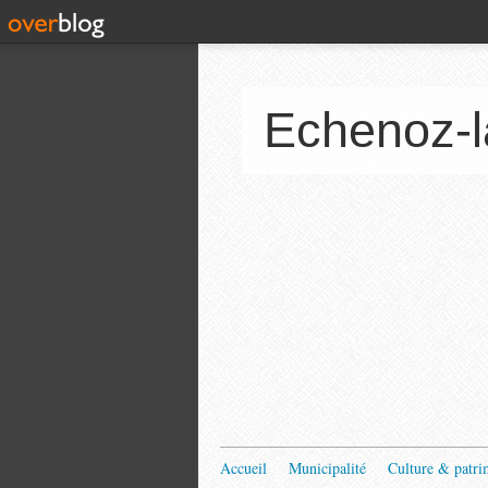
Echenoz-l
Accueil
Municipalité
Culture & patri