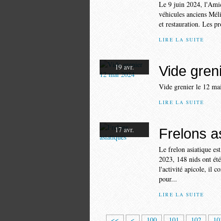
Le 9 juin 2024, l'Ami
véhicules anciens Méli
et restauration. Les pr
LIRE LA SUITE
19 avr.
Vide gren
Vide grenier le 12 ma
LIRE LA SUITE
17 avr.
Frelons a
Le frelon asiatique es
2023, 148 nids ont été
l'activité apicole, il 
pour...
LIRE LA SUITE
<<
<
100
101
102
10