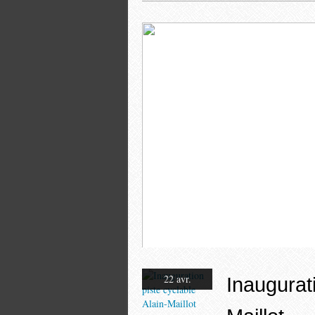
L'Eglise
22 avr.
Inaugurati