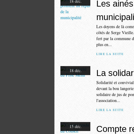
18 déc.
Les ainés 
municipali
Les doyens de là comm
côtés de Serge Vieille
fert par la commune d
plus en...
LIRE LA SUITE
18 déc.
La solida
Solidarité et convivi
devant la bou langerie 
solidaire de jus de p
l'association...
LIRE LA SUITE
15 déc.
Compte re