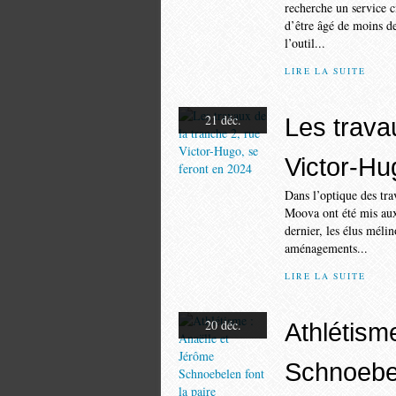
recherche un service c
d’être âgé de moins de
l’outil...
LIRE LA SUITE
21 déc.
Les trava
Victor-Hu
Dans l’optique des trav
Moova ont été mis aux
dernier, les élus méli
aménagements...
LIRE LA SUITE
20 déc.
Athlétism
Schnoebel