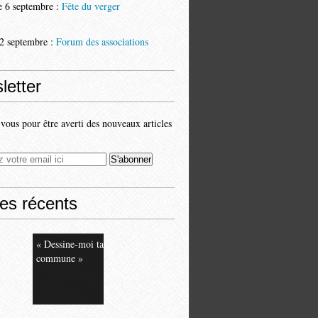
 6 septembre :
Fête du verger
2 septembre :
Forum des associations
letter
ous pour être averti des nouveaux articles
les récents
« Dessine-moi ta
commune »