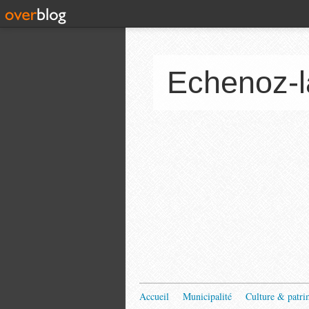
Echenoz-l
Accueil
Municipalité
Culture & patri