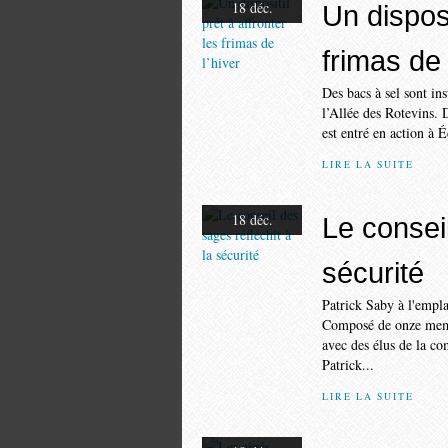
18 déc.
Un disposi
frimas de 
Des bacs à sel sont in
l’Allée des Rotevins. 
est entré en action à 
LIRE LA SUITE
18 déc.
Le conseil
sécurité
Patrick Saby à l'empla
Composé de onze membr
avec des élus de la co
Patrick...
LIRE LA SUITE