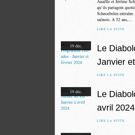
Anaëlle et Jérôme Sch
qu’ils partagent quot
Schnoebelen entraîne A
saônois. À 52 ans,...
LIRE LA SUITE
19 déc.
Le Diabol
Janvier et
LIRE LA SUITE
19 déc.
Le Diabolo
avril 2024
LIRE LA SUITE