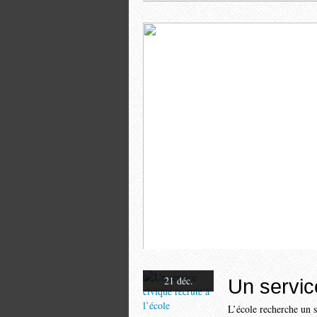
L'Eglise
21 déc.
Un service
L’école recherche un 