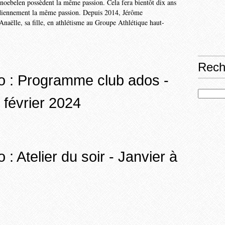
noebelen possèdent la même passion. Cela fera bientôt dix ans
idiennement la même passion. Depuis 2014, Jérôme
naëlle, sa fille, en athlétisme au Groupe Athlétique haut-
Rech
o : Programme club ados -
 février 2024
 : Atelier du soir - Janvier à