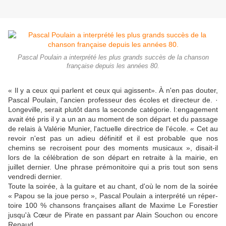
Pascal Poulain a interprété les plus grands succès de la chanson
française depuis les années 80.
« Il y a ceux qui parlent et ceux qui agissent». À n'en pas douter,
Pascal Poulain, l'ancien profes­seur des écoles et directeur de. ·
Longeville, serait plutôt dans la seconde catégorie. I:engagement
avait été pris il y a un an au mo­ment de son départ et du pas­sage
de relais à Valérie Munier, l'actuelle directrice de l'école. « Cet au
revoir n'est pas un adieu définitif et il est probable que nos
chemins se recroisent pour des moments musicaux », disait-il
lors de la célébration de son départ en retraite à la mai­rie, en
juillet dernier. Une phrase prémonitoire qui a pris tout son sens
vendredi dernier.
Toute la soirée, à la guitare et au chant, d'où le nom de la soirée
« Papou se la joue perso », Pascal Poulain a interprété un réper­
toire 100 % chansons françaises allant de Maxime Le Forestier
jusqu'à Cœur de Pirate en pas­sant par Alain Souchon ou en­core
Renaud.