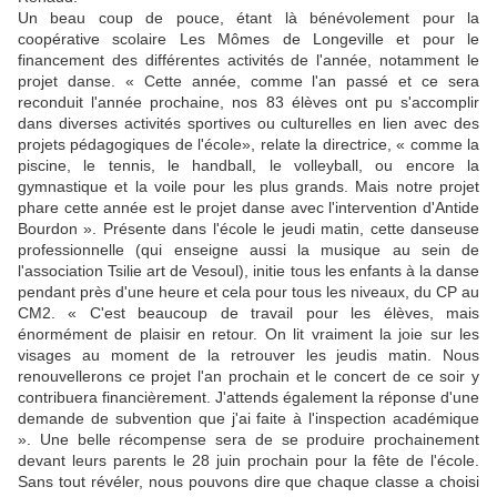
Un beau coup de pouce, étant là bénévolement pour la
coopérative scolaire Les Mômes de Lon­geville et pour le
financement des différentes activités de l'an­née, notamment le
projet danse. « Cette année, comme l'an passé et ce sera
reconduit l'année prochaine, nos 83 élèves ont pu s'accomplir
dans diverses acti­vités sportives ou culturelles en lien avec des
projets pédago­giques de l'école», relate la di­rectrice, « comme la
piscine, le tennis, le handball, le volleyball, ou encore la
gymnastique et la voile pour les plus grands. Mais notre projet
phare cette année est le projet danse avec l'inter­vention d'Antide
Bourdon ». Présente dans l'école le jeudi matin, cette danseuse
profes­sionnelle (qui enseigne aussi la musique au sein de
l'association Tsilie art de Vesoul), initie tous les enfants à la danse
pendant près d'une heure et cela pour tous les niveaux, du CP au
CM2. « C'est beaucoup de travail pour les élèves, mais
énormément de plaisir en retour. On lit vraiment la joie sur les
visages au mo­ment de la retrouver les jeudis matin. Nous
renouvellerons ce projet l'an prochain et le concert de ce soir y
contribuera finan­cièrement. J'attends également la réponse d'une
demande de subvention que j'ai faite à l'ins­pection académique
». Une belle récompense sera de se produire prochainement
devant leurs parents le 28 juin prochain pour la fête de l'école.
Sans tout révéler, nous pouvons dire que chaque classe a choisi