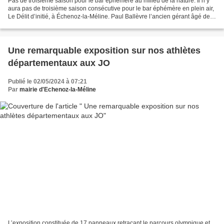
Pas de troisième saison pour le bar éphémère au milieu de la nature. Il n’y
aura pas de troisième saison consécutive pour le bar éphémère en plein air,
Le Délit d’initié, à Échenoz-la-Méline. Paul Ballèvre l’ancien gérant âgé de
22 ans en explique les...
Une remarquable exposition sur nos athlètes
départementaux aux JO
Publié le 02/05/2024 à 07:21
Par
mairie d'Echenoz-la-Méline
L’exposition constituée de 17 panneaux retraçant le parcours olympique et