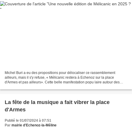
Michel Buri a eu des propositions pour délocaliser ce rassemblement
ailleurs, mais il s'y refuse, « Mélicanic restera à Echenoz sur la place
d'Armes et pas ailleurs». Cette belle manifestation popu laire autour des
voitures de col lection (mais pas que)...
La fête de la musique a fait vibrer la place
d'Armes
Publié le 01/07/2024 à 07:51
Par
mairie d'Echenoz-la-Méline