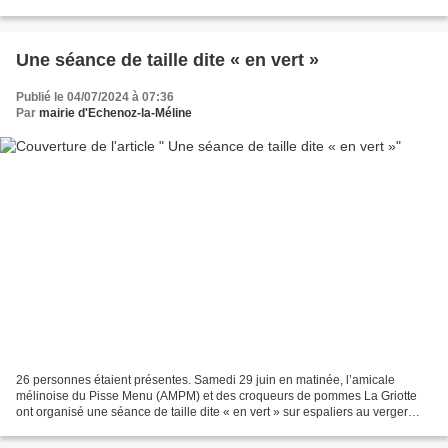
de fin de saison. Année oblige, le thème...
Une séance de taille dite « en vert »
Publié le 04/07/2024 à 07:36
Par
mairie d'Echenoz-la-Méline
26 personnes étaient présentes. Samedi 29 juin en matinée, l’amicale
mélinoise du Pisse Menu (AMPM) et des croqueurs de pommes La Griotte
ont organisé une séance de taille dite « en vert » sur espaliers au verger
pédagogique de l’AMPM, juste au-dessus...