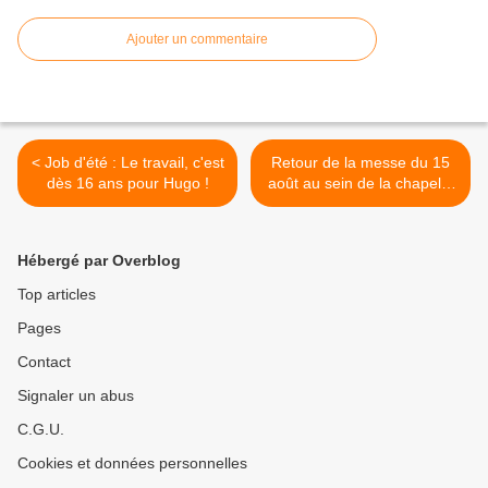
Ajouter un commentaire
< Job d'été : Le travail, c'est
Retour de la messe du 15
dès 16 ans pour Hugo !
août au sein de la chapelle
de Solborde >
Hébergé par Overblog
Top articles
Pages
Contact
Signaler un abus
C.G.U.
Cookies et données personnelles