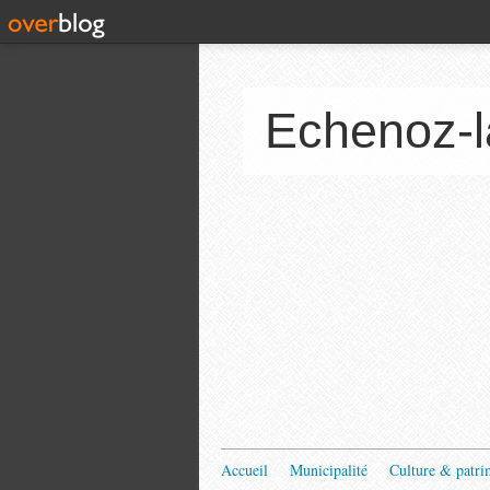
Echenoz-l
Accueil
Municipalité
Culture & patri