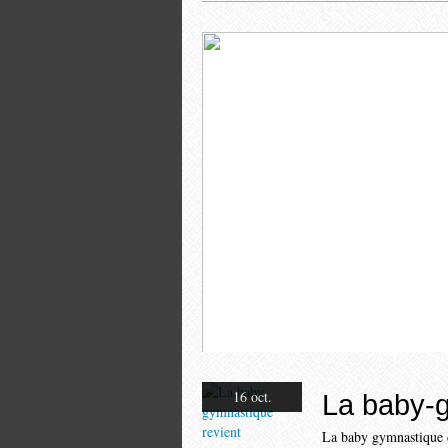
Le monument aux morts
16 oct.
La baby-g
La baby gymnastique d