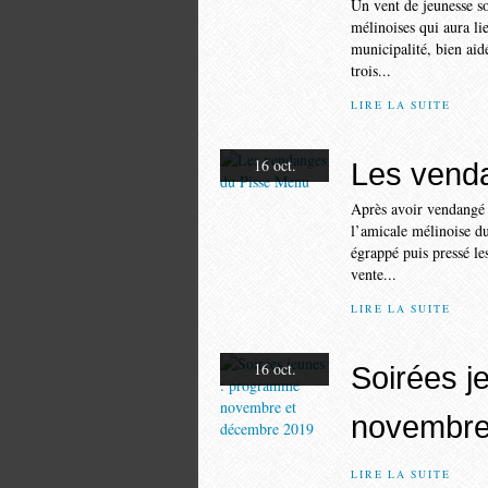
Un vent de jeunesse so
mélinoises qui aura li
municipalité, bien aid
trois...
LIRE LA SUITE
16 oct.
Les vend
Après avoir vendangé q
l’amicale mélinoise du
égrappé puis pressé le
vente...
LIRE LA SUITE
16 oct.
Soirées j
novembre
LIRE LA SUITE