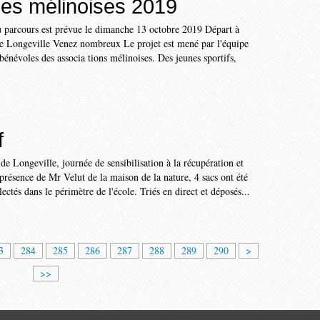
es mélinoises 2019
 parcours est prévue le dimanche 13 octobre 2019 Départ à
de Longeville Venez nombreux Le projet est mené par l'équipe
bénévoles des associa tions mélinoises. Des jeunes sportifs,
f
 de Longeville, journée de sensibilisation à la récupération et
 présence de Mr Velut de la maison de la nature, 4 sacs ont été
ectés dans le périmètre de l'école. Triés en direct et déposés...
3
4
5
3
284
285
286
287
288
289
290
>
0
0
0
>>
0
0
0