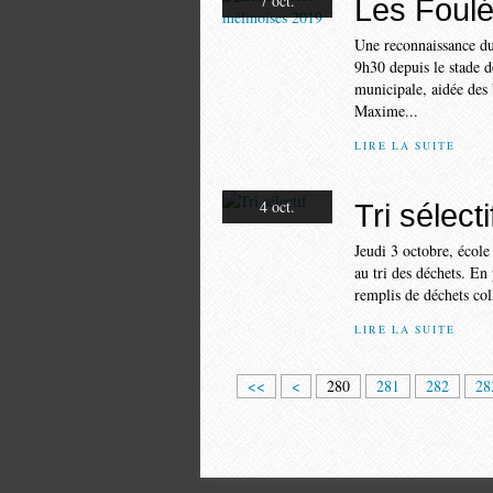
7 oct.
Les Foulé
Une reconnaissance du
9h30 depuis le stade 
municipale, aidée des 
Maxime...
LIRE LA SUITE
4 oct.
Tri sélecti
Jeudi 3 octobre, école
au tri des déchets. En
remplis de déchets coll
LIRE LA SUITE
2
2
2
2
2
2
2
2
<<
<
280
281
282
28
0
1
2
3
4
5
6
7
0
0
0
0
0
0
0
0