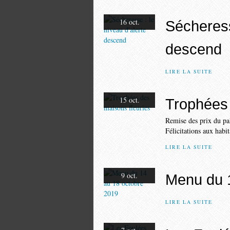
16 oct.
Sécheress
descend
LIRE LA SUITE
15 oct.
Trophées 
Remise des prix du pal
Félicitations aux hab
LIRE LA SUITE
9 oct.
Menu du 
LIRE LA SUITE