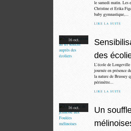
le samedi matin. Les e
Christine et Erika Fi
baby gymnastique,...
LIRE LA SUITE
16 oct.
Sensibilis
des écoli
L’école de Longeville a
journée en présence d
la nature de Brussey q
périmètre...
LIRE LA SUITE
16 oct.
Un souffl
mélinoise