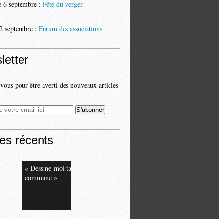
 6 septembre :
Fête du verger
2 septembre :
Forum des associations
letter
ous pour être averti des nouveaux articles
les récents
« Dessine-moi ta
commune »