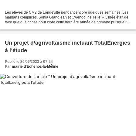
Les élèves de CM2 de Longeville pendant encore quelques semaines. Les
mamans complices, Sonia Grandjean et Gwen­doline Telle. « L'idée était de
faire quelque chose pour clore cette dernière année de primaire puisque l'an
prochain, en sixième, les élèves...
Un projet d’agrivoltaïsme incluant TotalEnergies
à l’étude
Publié le 26/06/2023 à 07:24
Par
mairie d'Echenoz-la-Méline