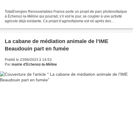
TotalEnergies Renouvelables France porte un projet de parc photovoltaïque
à Échenoz-la-Méline qui pourrait, s’il voit le jour, se coupler à une activité
agricole déjà existante. Ce projet d’agrivoltaïsme est né après des
discussions entre un propriétaire...
La cabane de médiation animale de l’IME
Beaudouin part en fumée
Publié le 23/06/2023 à 14:53
Par
mairie d'Echenoz-la-Méline