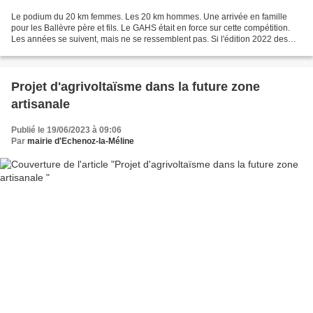
Le podium du 20 km femmes. Les 20 km hommes. Une arrivée en famille
pour les Ballèvre père et fils. Le GAHS était en force sur cette compétition.
Les années se suivent, mais ne se ressemblent pas. Si l'édition 2022 des
Foulées mélinoises s'était disputée...
Projet d'agrivoltaïsme dans la future zone
artisanale
Publié le 19/06/2023 à 09:06
Par
mairie d'Echenoz-la-Méline