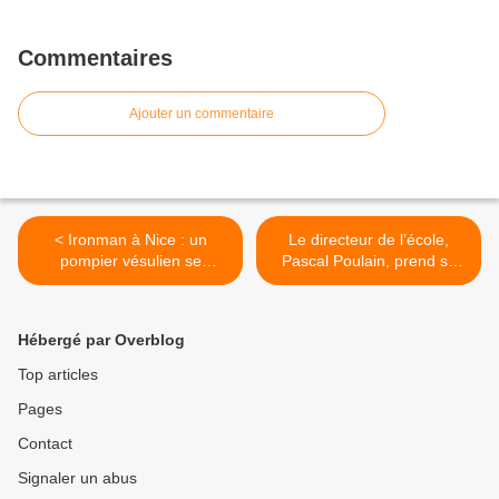
Commentaires
Ajouter un commentaire
< Ironman à Nice : un
Le directeur de l’école,
pompier vésulien se
Pascal Poulain, prend sa
prépare à plonger au cœur
retraite >
de l’action
Hébergé par Overblog
Top articles
Pages
Contact
Signaler un abus