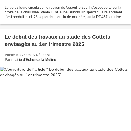
Le poids lourd circulait en direction de Vesoul lorsqu’il s’est déporté sur la
droite de la chaussée. Photo DR/Céline Dubois Un spectaculaire accident
s’est produit jeudi 26 septembre, en fin de matinée, sur la RD457, au niveau
d’Échenoz-la-Méline. Le...
Le début des travaux au stade des Cottets
envisagés au 1er trimestre 2025
Publié le 27/09/2024 à 09:51
Par
mairie d'Echenoz-la-Méline