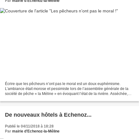
Par
mairie d'Echenoz-la-Méline
Écrire que les pêcheurs n’ont pas le moral est un doux euphémisme.
L’ambiance était morose et pessimiste lors de l’assemblée générale de la
société de pêche « la Méline » en évoquant l’état de la rivière. Asséchée,
polluée ou présentant des formations...
De nouveaux hôtels à Echenoz...
Publié le 04/11/2018 à 18:28
Par
mairie d'Echenoz-la-Méline