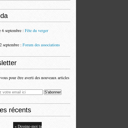
da
 6 septembre :
Fête du verger
2 septembre :
Forum des associations
letter
ous pour être averti des nouveaux articles
les récents
« Dessine-moi ta