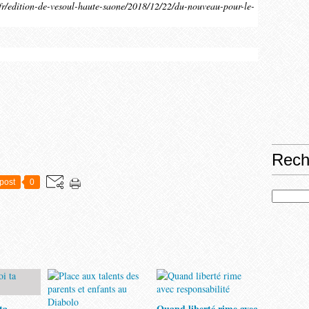
in.fr/edition-de-vesoul-haute-saone/2018/12/22/du-nouveau-pour-le-
Rech
post
0
ta
Quand liberté rime avec