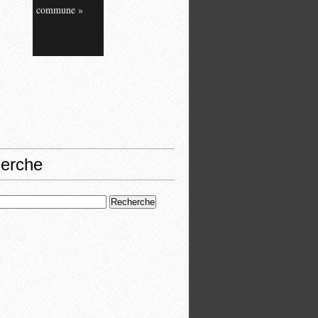
commune »
erche