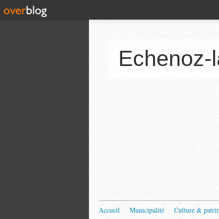
Echenoz-l
Accueil
Municipalité
Culture & patri