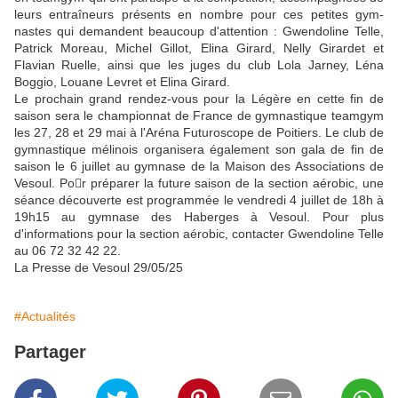
leurs entraîneurs présents en nombre pour ces petites gym­
nastes qui demandent beaucoup d'attention : Gwendoline Telle,
Patrick Moreau, Michel Gillot, Elina Girard, Nelly Girardet et
Flavian Ruelle, ainsi que les juges du club Lola Jarney, Léna
Boggio, Louane Levret et Elina Girard.
Le prochain grand rendez-vous pour la Légère en cette fin de
saison sera le champion­nat de France de gymnastique teamgym
les 27, 28 et 29 mai à l'Aréna Futuroscope de Poitiers. Le club de
gymnastique méli­nois organisera également son gala de fin de
saison le 6 juillet au gymnase de la Maison des Associations de
Vesoul. Po􀁔r préparer la future saison de la section aérobic, une
séance dé­couverte est programmée le ven­dredi 4 juillet de 18h à
19h15 au gymnase des Haberges à Vesoul. Pour plus
d'informations pour la section aérobic, contacter Gwendoline Telle
au 06 72 32 42 22.
La Presse de Vesoul 29/05/25
#Actualités
Partager