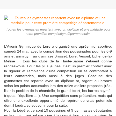
Toutes les gymnastes repartent avec un diplôme et une médaille pour
cette première compétitiçn départementale.
L'Avenir Gymnique de Lure a or­ganisé une après-midi sportive,
samedi 24 mai, avec la compé­tition des poussinades pour les 6-9
ans et anim'gym au gymnase Brosset. Lure, Vesoul, Eche­noz-la-
Méline ... tous les clubs de la Haute-Saône s'étaient donné
rendez-vous. Pour les plus jeunes, c'est un premier contact avec
la rigueur et l'am­biance d'une compétition en se confrontant à
leurs camarades, mais aussi à des juges. Chacune des
gymnastes est repartie avec un diplôme or, argent ou bronze
selon les points accumulés lors des treize ateliers proposés (réa­
liser la position de la chandelle, le grand écart, les barres asymé­
triques, l'équilibre ... ). Une compétition sans prétention, mais qui
offre une excellente oppor­tunité de repérer de vrais poten­tiels
dont il faudra se souvenir pour la suite.
Pour la Légère, ce sont 19 pous­sines et 9 gymnastes débutantes
en teamgym qui ont participé à la compétition, accompagnées de