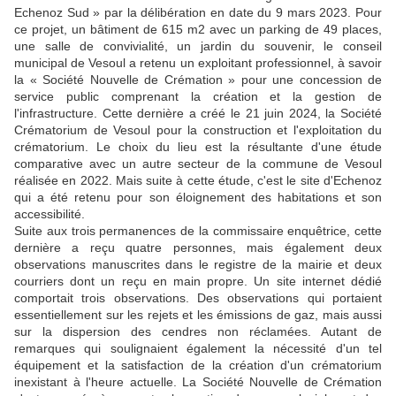
Echenoz Sud » par la délibé­ration en date du 9 mars 2023. Pour
ce projet, un bâtiment de 615 m2 avec un parking de 49 places,
une salle de convivialité, un jardin du souvenir, le conseil
municipal de Vesoul a retenu un exploitant professionnel, à savoir
la « Société Nouvelle de Crémation » pour une conces­sion de
service public compre­nant la création et la gestion de
l'infrastructure. Cette dernière a créé le 21 juin 2024, la Société
Crématorium de Vesoul pour la construction et l'exploitation du
crématorium. Le choix du lieu est la résultante d'une étude
comparative avec un autre sec­teur de la commune de Vesoul
réalisée en 2022. Mais suite à cette étude, c'est le site d'Echenoz
qui a été retenu pour son éloignement des habitations et son
accessibilité.
Suite aux trois permanences de la commissaire enquêtrice, cette
dernière a reçu quatre personnes, mais également deux
observations manuscrites dans le registre de la mairie et deux
courriers dont un reçu en main propre. Un site internet dédié
comportait trois observa­tions. Des observations qui por­taient
essentiellement sur les rejets et les émissions de gaz, mais aussi
sur la dispersion des cendres non réclamées. Autant de
remarques qui soulignaient également la nécessité d'un tel
équipement et la satisfaction de la création d'un crématorium
inexistant à l'heure actuelle. La Société Nouvelle de Créma­tion