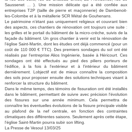
Saussenet ... ). Une mission délicate qui a été confiée aux
entreprises T2P (taille de pierre et maçonnerie) de Dambenoit-
les-Colombe et à la métallerie SCR Métal de Gou­henans.
Le patrimoine n'étant pas uni­quement religieux et couvrant bien
des aspects, ces chantiers de rénovation ont toujours une suite :
les grilles et le portail du bâtiment de la micro-crèche, suivis de la
façade du bâtiment. Un gros chantier à venir est la rénovation de
l'église Saint-Mar­tin, dont les études ont déjà commencé (pour un
coût de 110 000 € TTC). Des premiers sondages du sol ont été
réalisés par l'entreprise Alios Ingénie­rie, basée à Héricourt. Ces
son­dages ont été effectués au pied des piliers porteurs de
l'édifice, à la fois à l'extérieur et à l'inté­rieur du bâtiment
dernièrement. Lobjectif est de mieux connaître la composition
des sols pour proposer ensuite des solutions techniques visant à
renforcer la structure du bâtiment.
Dans le même temps, des té­moins de fissuration ont été installés
dans le bâtiment, per­mettant de suivre avec précision l'évolution
des fissures sur une année minimum. Cela permettra de
connaître les éventuelles évolutions de la fissure principale visible
au plafond de la nef cen­trale, en fonction des contraintes
climatiques des différentes sai­sons. Seulement après cette étape,
l'église Saint-Martin pour­ra subir son lifting.
La Presse de Vesoul 13/03/25