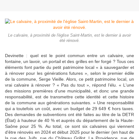
Le calvaire, à proximité de l'église Saint-Martin, est le dernier à avoir
été rénové.
Devinette : quel est le point commun entre un calvaire, une
fontaine, un lavoir, un portail et des grilles en fer forgé ? Tous ces
éléments font partie du petit patrimoine local « à sau­vegarder et
à rénover pour les générations futures », selon le premier édile
de la commune, Serge Vieille. Alors, ce petit pa­trimoine local, un
vrai calvaire à rénover ? « Pas du tout », ré­pond l'élu. « L'une
des missions premières d'une municipalité, et donc une grande
responsabilité, est de transmettre cette identité et cette histoire
de la commune aux générations suivantes. » Une responsabilité
qui a tou­tefois un coût, avec un budget de 29 649 € hors taxes.
Des de­mandes de subventions ont été faites au titre de la DETR
(État) à hauteur de 40 % et auprès du département de la Haute-
Saône pour 25 %. Au total, ce sont six calvaires qui viennent
d'être rénovés en 2024 et début 2025 pour le der­nier (en haut de
la rue des Juifs, rue du Château Grillot, La Pro­vidence, rue de