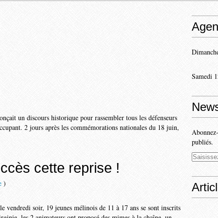
Agen
Dimanche
Samedi 1
News
nçait un discours historique pour rassembler tous les défenseurs
occupant. 2 jours après les commémorations nationales du 18 juin,
Abonnez-v
publiés.
ccès cette reprise !
e
)
Artic
le vendredi soir, 19 jeunes mélinois de 11 à 17 ans se sont inscrits
rginie, les 2 animateurs ont proposé des mimes à la chaîne, un