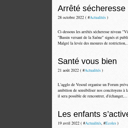
Arrêté sécheresse 
28 octobre 2022 ( #
Actualités
)
Ci-dessous les arrêtés sécheresse niveau "V
"Bassin versant de la Saône" signés et pub
Malgré la levée des mesures de restriction,.
Santé vous bien
21 août 2022 ( #
Actualités
)
L'agglo de Vesoul organise un Forum préve
ambition de sensibiliser nos concitoyens à l
il sera possible de rencontrer, d'échanger,...
Les enfants s’activ
19 avril 2022 ( #
Actualités
, #
Ecoles
)