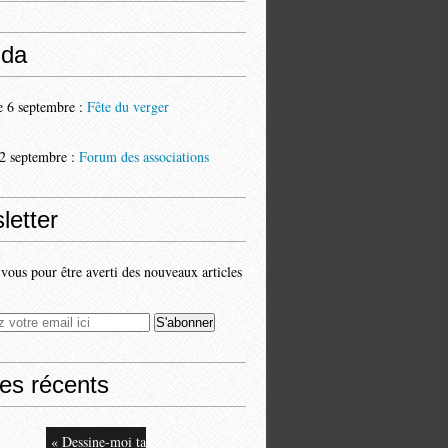
da
 6 septembre :
Fête du verger
2 septembre :
Forum des associations
letter
ous pour être averti des nouveaux articles
les récents
« Dessine-moi ta