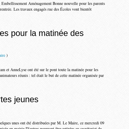
fting Embellissement Aménagement Bonne nouvelle pour les parents
la rentrée. Les travaux engagés rue des Écoles vont bientôt
les pour la matinée des
aire
)
m et Anne­Lyse ont été sur le pont toute la matinée pour les
 animateurs réunis : tel était le but de cette matinée organisée par
rtes jeunes
uelques unes ont été distribuées par M. Le Maire, ce mercredi 09
isée en mairie D'autres pourront être retirées au secrétariat de