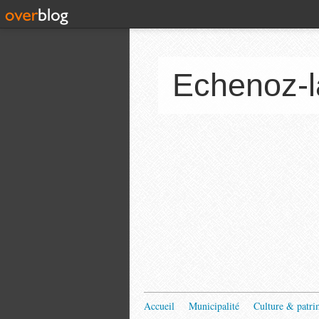
Echenoz-l
Accueil
Municipalité
Culture & patri