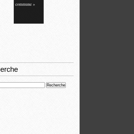
commune »
erche