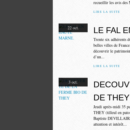
recueillir les avis des
LIRE LA SUITE
22 oct.
LE FAL 
Trente six adhérents d
belles villes de France
découvrir le patrimoine
d’un...
LIRE LA SUITE
3 oct.
DECOUVE
DE THEY
Jeudi après-midi 35 pe
THEY (tilleul en patoi
Baptiste DEVILLAIRS e
attention et intérêt...