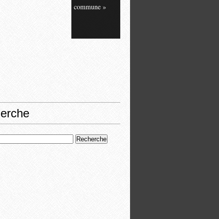
commune »
erche