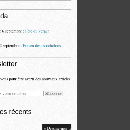
da
 6 septembre :
Fête du verger
2 septembre :
Forum des associations
letter
ous pour être averti des nouveaux articles
les récents
« Dessine-moi ta