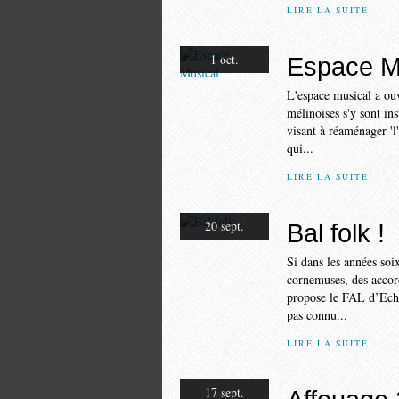
LIRE LA SUITE
1 oct.
Espace M
L'espace musical a ouv
mélinoises s'y sont ins
visant à réaménager 'l
qui...
LIRE LA SUITE
20 sept.
Bal folk !
Si dans les années soi
cornemuses, des accord
propose le FAL d’Eche
pas connu...
LIRE LA SUITE
17 sept.