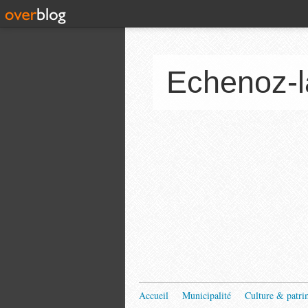
Echenoz-l
Accueil
Municipalité
Culture & patri