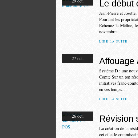
29 oct.
Le début 
Jean-Pierre et Josette
Pourtant les propriéta
Echenoz-la-Méline, fer
novembre...
LIRE LA SUITE
27 oct.
Affouage 
Système D : une nouv
Comté Sur un ton réso
initiatives franc-comt
en ces temps...
LIRE LA SUITE
26 oct.
Révision 
La création de la rési
cet effet le commissai