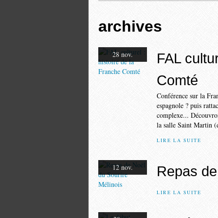
archives
28 nov.
FAL cultur
Comté
Conférence sur la F
espagnole ? puis ratta
complexe... Découv
la salle Saint Martin (
LIRE LA SUITE
12 nov.
Repas de 
LIRE LA SUITE