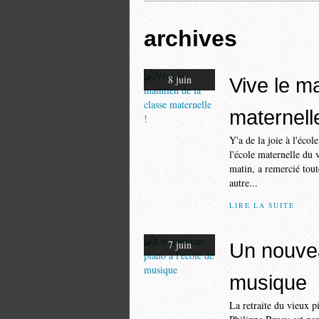
archives
8 juin
Vive le ma
maternelle
Y'a de la joie à l'éco
l'école maternelle du 
matin, a remercié tout
autre...
LIRE LA SUITE
7 juin
Un nouvea
musique
La retraite du vieux p