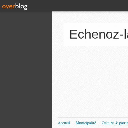
Echenoz-l
Accueil
Municipalité
Culture & patri