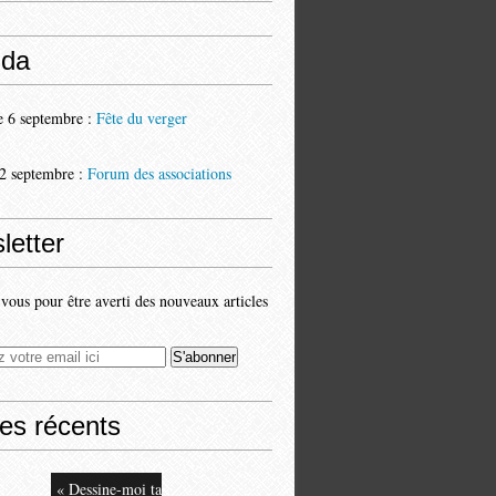
da
 6 septembre :
Fête du verger
2 septembre :
Forum des associations
letter
ous pour être averti des nouveaux articles
les récents
« Dessine-moi ta