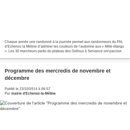
Chaque année une randonné à la journée permet aux randonneurs du FAL
d’Echenoz la Méline d’admirer les couleurs de l’automne aux « Mille étangs
». Les 30 marcheurs partis du plateau des Grilloux à Servance ont parcouru
une boucle de 17 km comprenant 300...
Programme des mercredis de novembre et
décembre
Publié le 23/10/2014 à 06:57
Par
mairie d'Echenoz-la-Méline