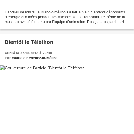
L’accueil de loisirs Le Diabolo mélinois a fait le plein d’enfants débordants
d’énergie et d’idées pendant les vacances de la Toussaint. Le thème de la
musique avait été retenu par l’équipe d’animation. Des guitares, tambourins,
flûtes de pan ont été...
Bientôt le Téléthon
Publié le 27/10/2014 à 23:00
Par
mairie d'Echenoz-la-Méline