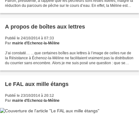
Pairon, présidente, a rappelé que les pêcheurs sont restés fidèles, malgré la
réduction du parcours de pêche sur le cours d’eau. En effet, la Méline est
mise en réserve à l’amont...
A propos de boîtes aux lettres
Publié le 24/10/2014 à 07:33
Par
mairie d'Echenoz-la-Méline
J’ai constaté… …que certaines boîtes aux lettres à l’image de celles rue de
la Résistance à Échenoz-la-Méline ne facilitaient vraiment pas la distribution
du courrier sans encombre. Alors je me suis posé une question : que se
passe-t-il lorsque des boîtes...
Le FAL aux mille étangs
Publié le 23/10/2014 à 20:12
Par
mairie d'Echenoz-la-Méline