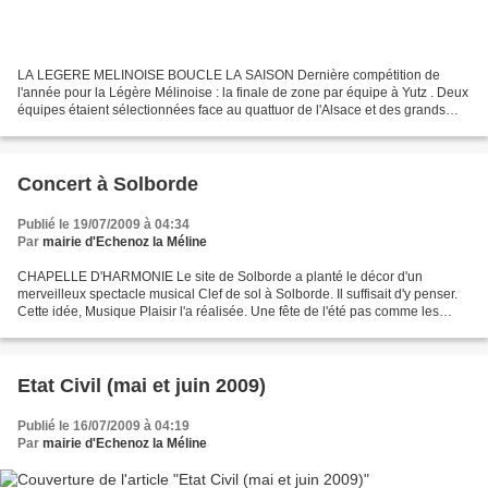
LA LEGERE MELINOISE BOUCLE LA SAISON Dernière compétition de
l'année pour la Légère Mélinoise : la finale de zone par équipe à Yutz . Deux
équipes étaient sélectionnées face au quattuor de l'Alsace et des grands
clubs de la zone Est . L’équipe en Critérium...
Concert à Solborde
Publié le 19/07/2009 à 04:34
Par
mairie d'Echenoz la Méline
CHAPELLE D'HARMONIE Le site de Solborde a planté le décor d'un
merveilleux spectacle musical Clef de sol à Solborde. Il suffisait d'y penser.
Cette idée, Musique Plaisir l'a réalisée. Une fête de l'été pas comme les
autres, mêlant sur la même portée spectacle...
Etat Civil (mai et juin 2009)
Publié le 16/07/2009 à 04:19
Par
mairie d'Echenoz la Méline