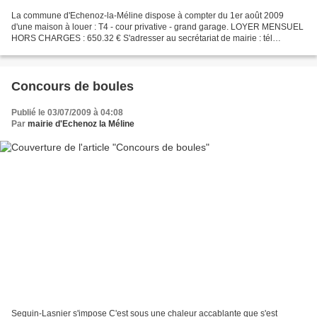
La commune d'Echenoz-la-Méline dispose à compter du 1er août 2009
d'une maison à louer : T4 - cour privative - grand garage. LOYER MENSUEL
HORS CHARGES : 650.32 € S'adresser au secrétariat de mairie : tél
03.84.75.14.77
Concours de boules
Publié le 03/07/2009 à 04:08
Par
mairie d'Echenoz la Méline
Seguin-Lasnier s'impose C'est sous une chaleur accablante que s'est