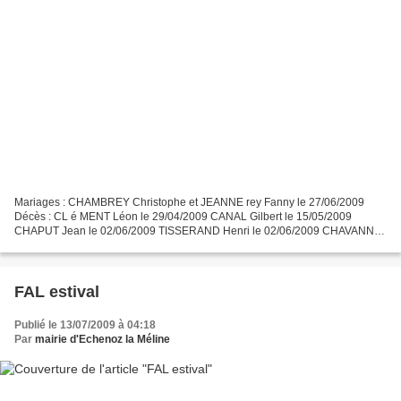
Mariages : CHAMBREY Christophe et JEANNE rey Fanny le 27/06/2009
Décès : CL é MENT Léon le 29/04/2009 CANAL Gilbert le 15/05/2009
CHAPUT Jean le 02/06/2009 TISSERAND Henri le 02/06/2009 CHAVANNE
Lucienne le 03/06/2009 Naissances : CHEVALLIER Ysis le 15/05/2009...
FAL estival
Publié le 13/07/2009 à 04:18
Par
mairie d'Echenoz la Méline