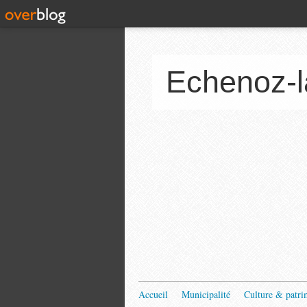
Echenoz-l
Accueil
Municipalité
Culture & patri