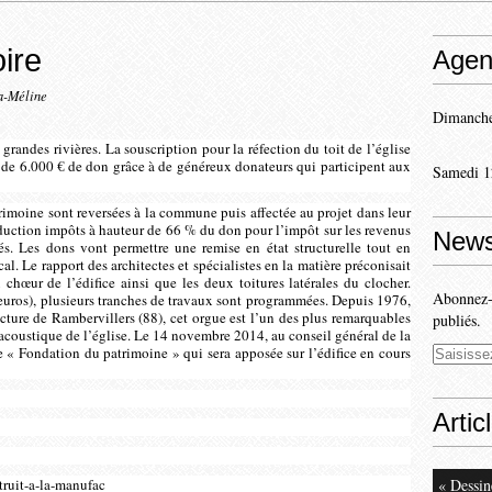
ire
Agen
a-Méline
Dimanche
 grandes rivières. La souscription pour la réfection du toit de l’église
s de 6.000 € de don grâce à de généreux donateurs qui participent aux
Samedi 1
imoine sont reversées à la commune puis affectée au projet dans leur
éduction impôts à hauteur de 66 % du don pour l’impôt sur les revenus
News
s. Les dons vont permettre une remise en état structurelle tout en
l. Le rapport des architectes et spécialistes en la matière préconisait
 chœur de l’édifice ainsi que les deux toitures latérales du clocher.
Abonnez-v
uros), plusieurs tranches de travaux sont programmées. Depuis 1976,
acture de Rambervillers (88), cet orgue est l’un des plus remarquables
publiés.
e acoustique de l’église. Le 14 novembre 2014, au conseil général de la
e « Fondation du patrimoine » qui sera apposée sur l’édifice en cours
Artic
« Dessin