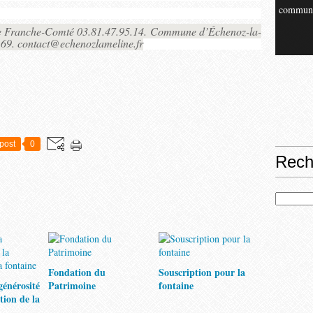
commun
de Franche-Comté 03.81.47.95.14. Commune d’Échenoz-la-
.69. contact@echenozlameline.fr
post
0
Rech
Fondation du
Souscription pour la
générosité
Patrimoine
fontaine
tion de la