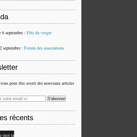
da
 6 septembre :
Fête du verger
2 septembre :
Forum des associations
letter
ous pour être averti des nouveaux articles
les récents
e-moi ta