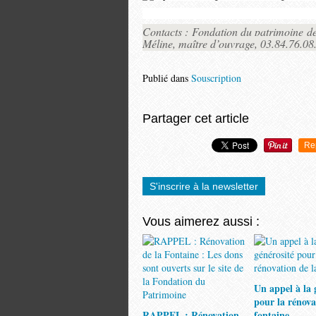
Contacts : Fondation du patrimoine 
Méline, maître d’ouvrage, 03.84.76.08
Publié dans
Souscription
Partager cet article
Re
S'inscrire à la newsletter
Vous aimerez aussi :
Un appel à la 
pour la rénova
RAPPEL : Rénovation
fontaine