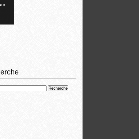
e »
erche