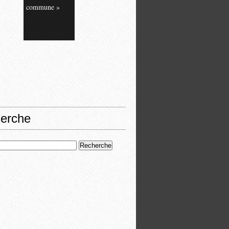
commune »
erche