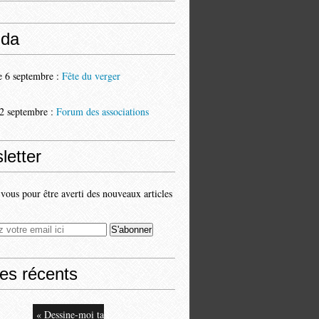
da
 6 septembre :
Fête du verger
2 septembre :
Forum des associations
letter
ous pour être averti des nouveaux articles
les récents
« Dessine-moi ta