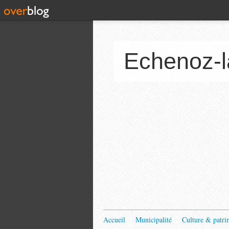
Echenoz-l
Accueil
Municipalité
Culture & patri