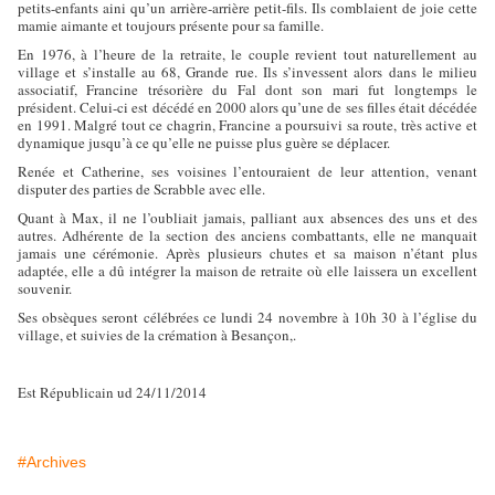
petits-enfants aini qu’un arrière-arrière petit-fils. Ils comblaient de joie cette
mamie aimante et toujours présente pour sa famille.
En 1976, à l’heure de la retraite, le couple revient tout naturellement au
village et s’installe au 68, Grande rue. Ils s’invessent alors dans le milieu
associatif, Francine trésorière du Fal dont son mari fut longtemps le
président. Celui-ci est décédé en 2000 alors qu’une de ses filles était décédée
en 1991. Malgré tout ce chagrin, Francine a poursuivi sa route, très active et
dynamique jusqu’à ce qu’elle ne puisse plus guère se déplacer.
Renée et Catherine, ses voisines l’entouraient de leur attention, venant
disputer des parties de Scrabble avec elle.
Quant à Max, il ne l’oubliait jamais, palliant aux absences des uns et des
autres. Adhérente de la section des anciens combattants, elle ne manquait
jamais une cérémonie. Après plusieurs chutes et sa maison n’étant plus
adaptée, elle a dû intégrer la maison de retraite où elle laissera un excellent
souvenir.
Ses obsèques seront célébrées ce lundi 24 novembre à 10h 30 à l’église du
village, et suivies de la crémation à Besançon,.
Est Républicain ud 24/11/2014
#Archives