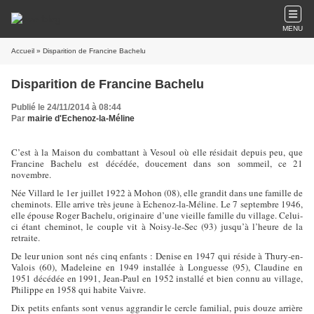
MENU
Accueil
» Disparition de Francine Bachelu
Disparition de Francine Bachelu
Publié le 24/11/2014 à 08:44
Par
mairie d'Echenoz-la-Méline
C’est à la Maison du combattant à Vesoul où elle résidait depuis peu, que
Francine Bachelu est décédée, doucement dans son sommeil, ce 21
novembre.
Née Villard le 1
er
juillet 1922 à Mohon (08), elle grandit dans une famille de
cheminots. Elle arrive très jeune à Echenoz-la-Méline. Le 7 septembre 1946,
elle épouse Roger Bachelu, originaire d’une vieille famille du village. Celui-
ci étant cheminot, le couple vit à Noisy-le-Sec (93) jusqu’à l’heure de la
retraite.
De leur union sont nés cinq enfants : Denise en 1947 qui réside à Thury-en-
Valois (60), Madeleine en 1949 installée à Longuesse (95), Claudine en
1951 décédée en 1991, Jean-Paul en 1952 installé et bien connu au village,
Philippe en 1958 qui habite Vaivre.
Dix petits enfants sont venus aggrandir le cercle familial, puis douze arrière