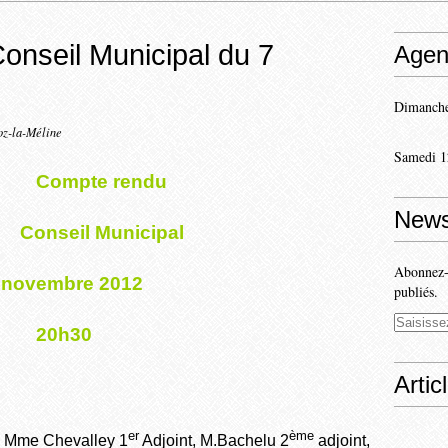
onseil Municipal du 7
Agen
Dimanche
oz-la-Méline
Samedi 1
Compte rendu
News
Conseil Municipal
Abonnez-v
 novembre 2012
publiés.
20h30
Artic
er
ème
, Mme Chevalley 1
Adjoint, M.Bachelu 2
adjoint,