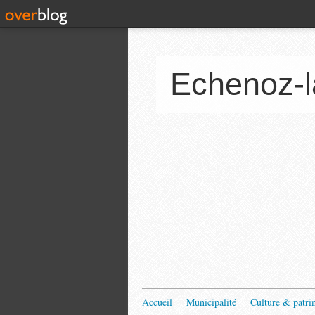
Echenoz-l
Accueil
Municipalité
Culture & patri