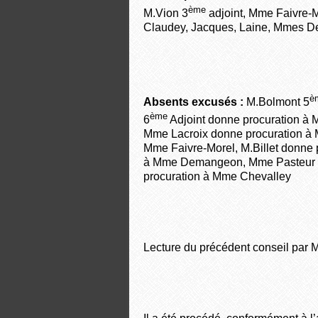
ème
M.Vion 3
adjoint, Mme Faivre-M
Claudey, Jacques, Laine, Mmes D
è
Absents excusés :
M.Bolmont 5
ème
6
Adjoint donne procuration à M
Mme Lacroix donne procuration à
Mme Faivre-Morel, M.Billet donne
à Mme Demangeon, Mme Pasteur d
procuration à Mme Chevalley
Lecture du précédent conseil par