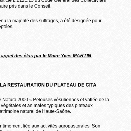
’article L.2121.15 du Code Général des Collectivités
taire pris dans le Conseil.
u la majorité des suffrages, a été désignée pour
eptées.
t appel des élus par le Maire Yves MARTIN.
LA RESTAURATION DU PLATEAU DE CITA
ite Natura 2000 « Pelouses vésuliennes et vallée de la
 végétales et animales typiques des plateaux
 patrimoine naturel de Haute-Saône.
 intimement liée aux activités agropastorales. Son