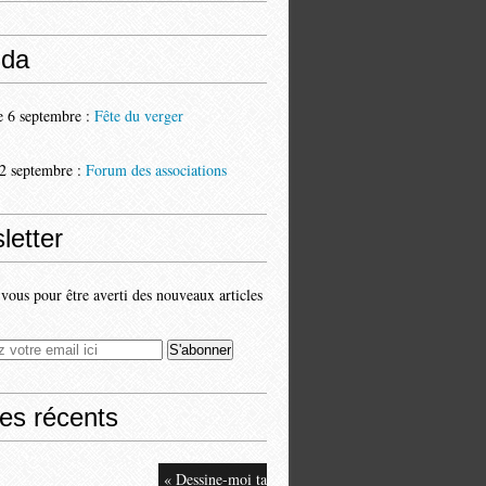
da
 6 septembre :
Fête du verger
2 septembre :
Forum des associations
letter
ous pour être averti des nouveaux articles
les récents
« Dessine-moi ta