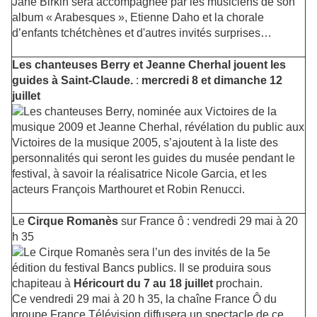
Jane Birkin sera accompagnée par les musiciens de son
album « Arabesques », Etienne Daho et la chorale
d’enfants tchétchènes et d'autres invités surprises…
Les chanteuses Berry et Jeanne Cherhal jouent les
guides à Saint-Claude.
:
mercredi 8 et dimanche 12
juillet
Les chanteuses Berry, nominée aux Victoires de la
musique 2009 et Jeanne Cherhal, révélation du public aux
Victoires de la musique 2005, s’ajoutent à la liste des
personnalités qui seront les guides du musée pendant le
festival, à savoir la réalisatrice Nicole Garcia, et les
acteurs François Marthouret et Robin Renucci.
Le
Cirque Romanès
sur France ô : vendredi 29 mai à 20
h 35
Le Cirque Romanès sera l’un des invités de la 5e
édition du festival Bancs publics. Il se produira sous
chapiteau à
Héricourt du 7 au 18 juillet
prochain.
Ce vendredi 29 mai à 20 h 35, la chaîne France Ô du
groupe France Télévision diffusera un spectacle de ce