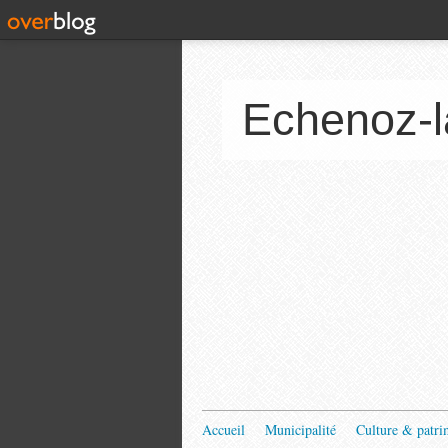
Echenoz-l
Accueil
Municipalité
Culture & patri