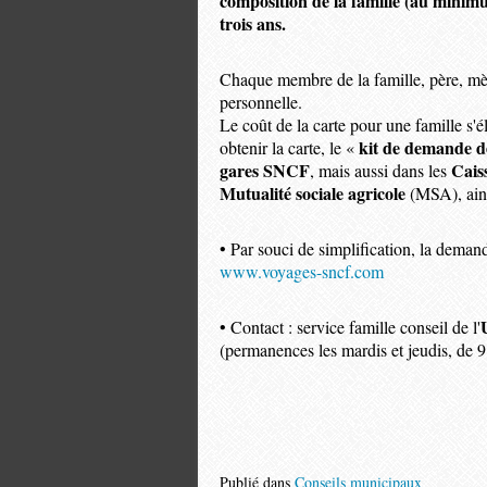
composition de la famille (au minimu
trois ans.
Chaque membre de la famille, père, mère 
personnelle.
Le coût de la carte pour une famille s'
kit de demande d
obtenir la carte, le «
gares SNCF
Caiss
, mais aussi dans les
Mutualité sociale agricole
(MSA), ains
• Par souci de simplification, la demande
www.voyages-sncf.com
• Contact : service famille conseil de l'
(permanences les mardis et jeudis, de 9
Publié dans
Conseils municipaux