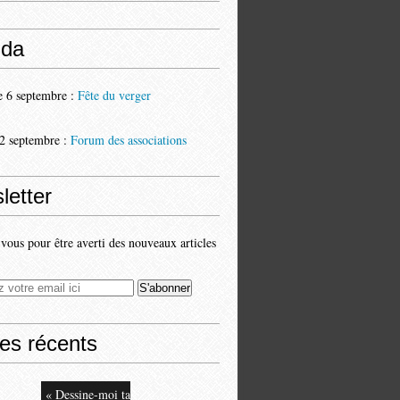
da
 6 septembre :
Fête du verger
2 septembre :
Forum des associations
letter
ous pour être averti des nouveaux articles
les récents
« Dessine-moi ta