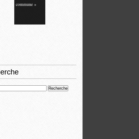
commune »
erche