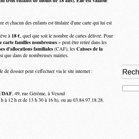
m trois enfants de moins de 18 ans). Elle est valable
et chacun des enfants est titulaire d'une carte qui lui est
18 €
élève à
, quel que soit le nombre de cartes délivré. Pour
e carte familles nombreuses
» peut être retiré dans les
es d'allocations familiales
Caisses de la
(CAF), les
i que dans de nombreuses mairies.
 de dossier peut s'effectuer via le site internet :
Rech
UDAF
, 49, rue Gérôme, à Vesoul
 h à 12 h et de 13 h 30 à 16 h), ou au 03.84.97.18.28.