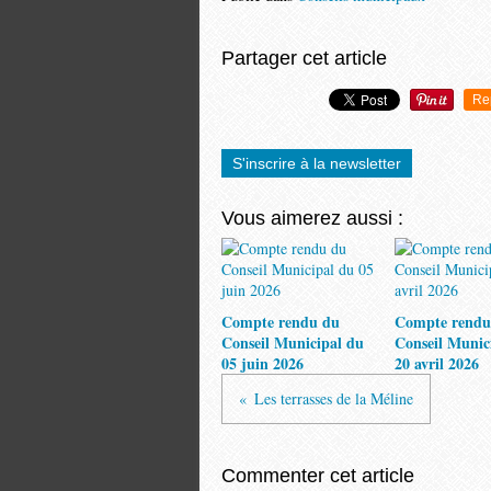
Partager cet article
Re
S'inscrire à la newsletter
Vous aimerez aussi :
Compte rendu du
Compte rendu
Conseil Municipal du
Conseil Munic
05 juin 2026
20 avril 2026
Les terrasses de la Méline
Commenter cet article