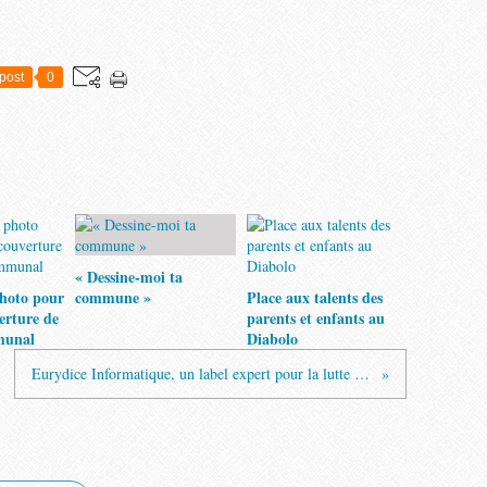
post
0
« Dessine-moi ta
hoto pour
commune »
Place aux talents des
verture de
parents et enfants au
munal
Diabolo
Eurydice Informatique, un label expert pour la lutte contre les cyberattaques