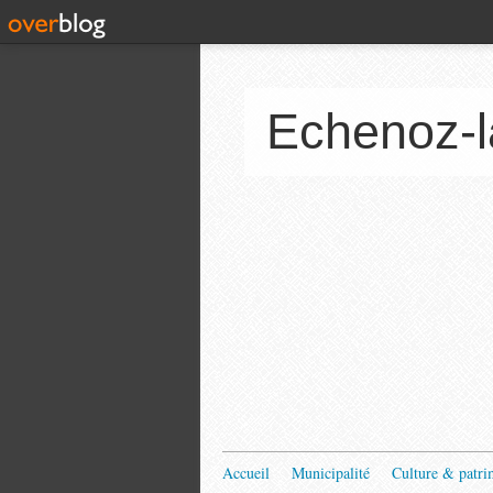
Echenoz-l
Accueil
Municipalité
Culture & patri