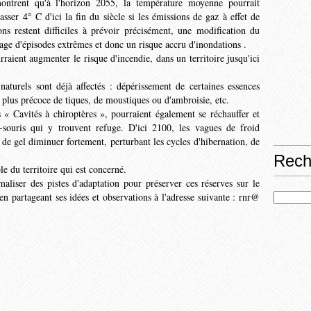
 montrent qu'à l'horizon 2055, la température moyenne pourrait
ser 4° C d'ici la fin du siècle si les émis­sions de gaz à effet de
ions restent difficiles à prévoir précisément, une modification du
tage d'épisodes extrêmes et donc un risque ac­cru d'inondations .
urraient augmenter le risque d'incendie, dans un territoire jusqu'ici
naturels sont déjà affec­tés : dépérissement de certaines essences
n plus pré­coce de tiques, de moustiques ou d'ambroisie, etc.
 « Cavités à chirop­tères », pourraient également se réchauffer et
s-souris qui y trouvent refuge. D'ici 2100, les vagues de froid
s de gel diminuer fortement, pertur­bant les cycles d'hibernation, de
Rech
le du territoire qui est concerné.
liser des pistes d'adaptation pour préserver ces réserves sur le
en partageant ses idées et observa­tions à l'adresse suivante : rnr@