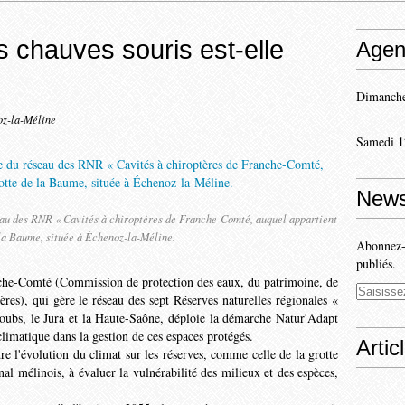
 chauves­ souris est-elle
Agen
Dimanche
oz-la-Méline
Samedi 1
News
eau des RNR « Cavités à chiroptères de Franche-Comté, auquel appartient
 la Baume, située à Échenoz-la-Méline.
Abonnez-v
publiés.
he-Comté (Commission de protection des eaux, du patrimoine, de
ères), qui gère le réseau des sept Réserves naturelles régionales «
Doubs, le Jura et la Haute-­Saône, déploie la démarche Natur'Adapt
limatique dans la gestion de ces espaces protégés.
Artic
 l'évolu­tion du climat sur les réserves, comme celle de la grotte
al mélinois, à évaluer la vulnérabilité des milieux et des espèces,