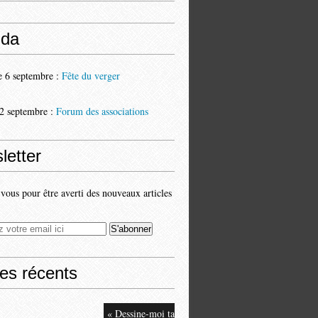
da
 6 septembre :
Fête du verger
2 septembre :
Forum des associations
letter
ous pour être averti des nouveaux articles
les récents
« Dessine-moi ta