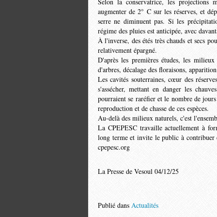
Selon la conservatrice, les pro­jections
augmenter de 2° C sur les réserves, et dépas
serre ne diminuent pas. Si les précipita­t
régime des pluies est antici­pée, avec davan
À l'inverse, des étés très chauds et secs po
relativement épargné.
D'après les premières études, les milieux 
d'arbres, décalage des floraisons, apparitio
Les cavités souterraines, cœur des réserves
s'assécher, mettant en danger les chauve
pourraient se ra­réfier et le nombre de jour
reproduction et de chasse de ces espèces.
Au-delà des milieux naturels, c'est l'ensemb
La CPEPESC travaille actuel­lement à forma
long terme et invite le public à contribuer 
cpepesc.org
La Presse de Vesoul 04/12/25
Publié dans
Actualités