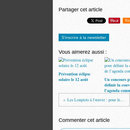
Partager cet article
Re
S'inscrire à la newsletter
Vous aimerez aussi :
Prévention éclipse
solaire le 12 août
Un concours p
définir la cou
l’agenda com
Les Loupiots à l'œuvre : pour le marché de Noël
Commenter cet article