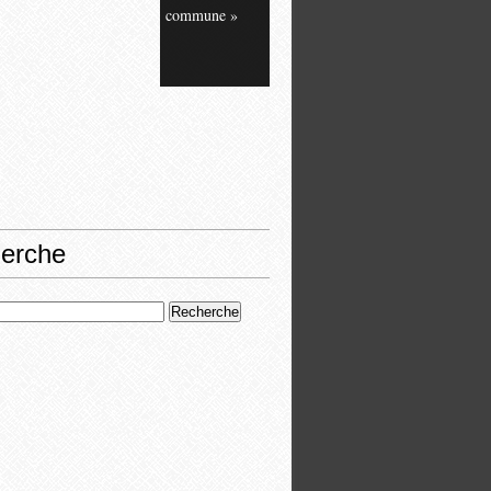
commune »
erche