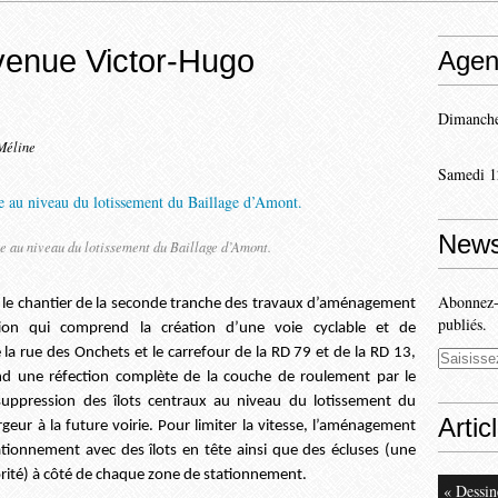
avenue Victor-Hugo
Agen
Dimanche
Méline
Samedi 1
News
ie au niveau du lotissement du Baillage d’Amont.
Abonnez-v
n le chantier de la seconde tranche des travaux d’aménagement
publiés.
ion qui comprend la création d’une voie cyclable et de
la rue des Onchets et le carrefour de la RD 79 et de la RD 13,
nd une réfection complète de la couche de roulement par le
uppression des îlots centraux au niveau du lotissement du
Artic
geur à la future voirie. Pour limiter la vitesse, l’aménagement
tionnement avec des îlots en tête ainsi que des écluses (une
iorité) à côté de chaque zone de stationnement.
« Dessin