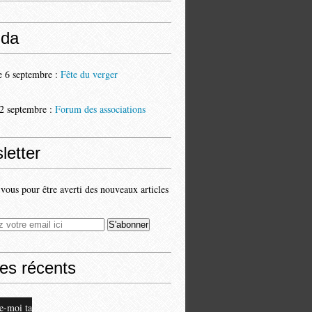
da
 6 septembre :
Fête du verger
2 septembre :
Forum des associations
letter
ous pour être averti des nouveaux articles
les récents
e-moi ta