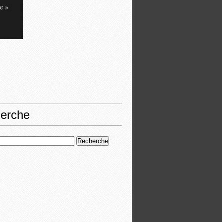
e »
erche