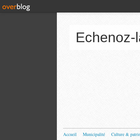
Echenoz-l
Accueil
Municipalité
Culture & patri