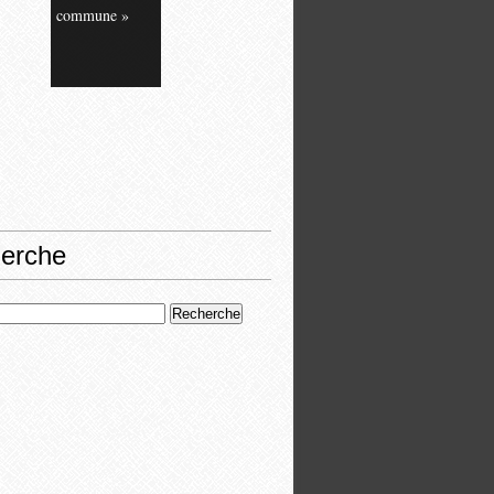
commune »
erche