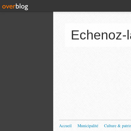
Echenoz-l
Accueil
Municipalité
Culture & patri