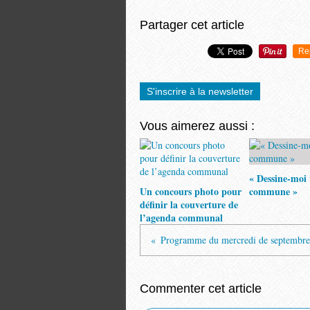
Partager cet article
Re
S'inscrire à la newsletter
Vous aimerez aussi :
« Dessine-moi 
Un concours photo pour
commune »
définir la couverture de
l’agenda communal
Commenter cet article