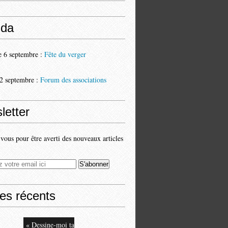
da
 6 septembre :
Fête du verger
2 septembre :
Forum des associations
letter
ous pour être averti des nouveaux articles
les récents
« Dessine-moi ta