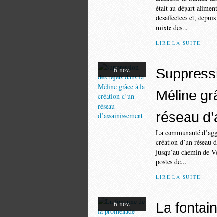
était au départ alimen
désaffectées et, depuis
mixte des...
LIRE LA SUITE
6 nov.
Suppressi
Méline gr
réseau d’
La communauté d’agglo
création d’un réseau d
jusqu’au chemin de Vel
postes de...
LIRE LA SUITE
6 nov.
La fontai