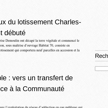
ux du lotissement Charles-
t débuté
prise Demoulin ont décapé la terre végétale et commencé le
ion, sous maîtrise d’ouvrage Habitat 70, consiste en
tissement qui comportera neuf parcelles en accession et la
Rech
e : vers un transfert de
ce à la Communauté
ure l’exploitation du réseau d’adduction en eau publique qui