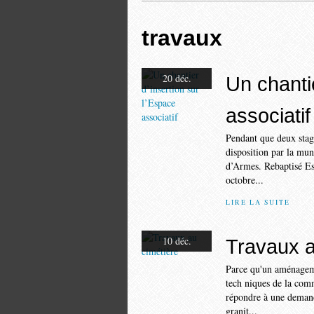
travaux
20 déc.
Un chantie
associatif
Pendant que deux stagi
disposition par la muni
d’Armes. Rebaptisé Esp
octobre...
LIRE LA SUITE
10 déc.
Travaux a
Parce qu'un aménagemen
tech niques de la comm
répondre à une demand
granit...