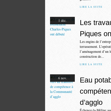
LIRE LA SUITE
1 déc.
Les trava
Piques on
Les engins de l’entre
terrassement. L’opérat
l’aménagement d’un lo
construction de...
LIRE LA SUITE
6 nov.
Eau potabl
compéten
d’agglo
Échenoz-la-Méline ass