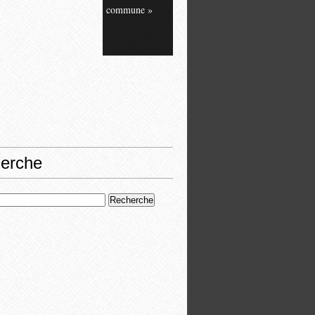
commune »
erche