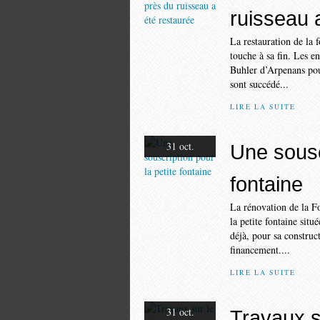
ruisseau 
La restauration de la 
touche à sa fin. Les 
Buhler d’Arpenans pour
sont succédé...
LIRE LA SUITE
31 oct.
Une souscr
fontaine
La rénovation de la F
la petite fontaine sit
déjà, pour sa construc
financement....
LIRE LA SUITE
31 oct.
Travaux s