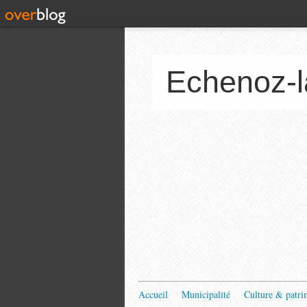
Echenoz-l
Accueil
Municipalité
Culture & patri