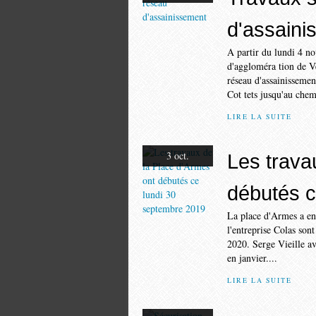
d'assaini
A partir du lundi 4 n
d'aggloméra tion de Ve
réseau d'assainisseme
Cot tets jusqu'au chem
LIRE LA SUITE
3 oct.
Les trava
débutés c
La place d'Armes a en
l'entreprise Colas son
2020. Serge Vieille av
en janvier....
LIRE LA SUITE