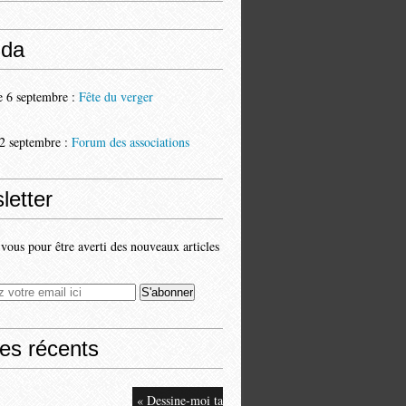
da
 6 septembre :
Fête du verger
2 septembre :
Forum des associations
letter
ous pour être averti des nouveaux articles
les récents
« Dessine-moi ta