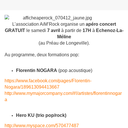
L’association AiM’Rock organise un
apéro concert
GRATUIT
le samedi
7 avril
à partir de
17H
à
Echenoz-La-
Méline
(au Préau de Longeville).
Au programme, deux formations pop:
Florentin NOGARA
(pop acoustique)
https://www.facebook.com/pages/Florentin-
Nogara/189613094413667
http://www.mymajorcompany.com/#!/artistes/florentinnogar
a
Hero KU (trio pop/rock)
http://www.myspace.com/570477487