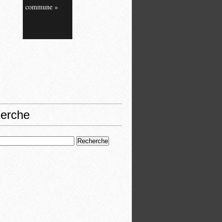
commune »
erche