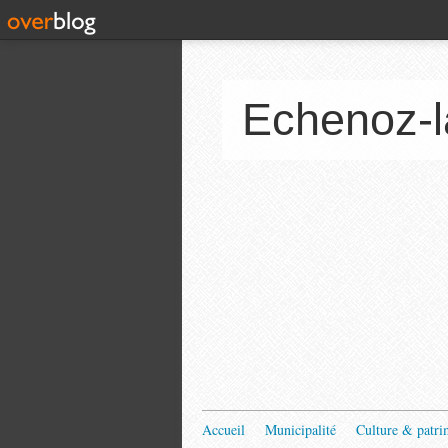
Echenoz-l
Accueil
Municipalité
Culture & patri