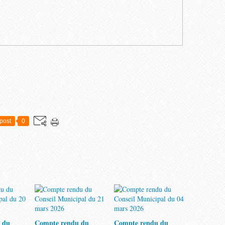
post
0
 du
Compte rendu du
Compte rendu du