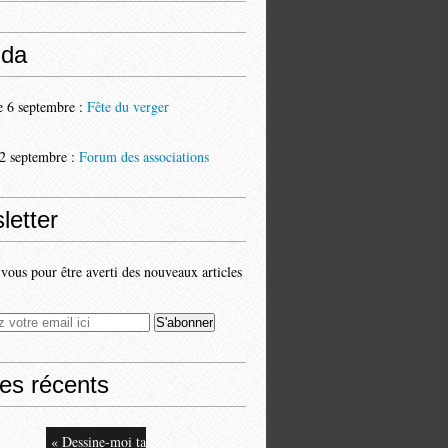
da
 6 septembre :
Fête du verger
2 septembre :
Forum des associations
letter
ous pour être averti des nouveaux articles
les récents
« Dessine-moi ta