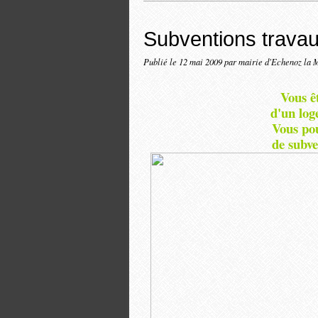
Subventions travaux
Publié le
12 mai 2009
par mairie d'Echenoz la 
Vous êt
d'un log
Vous pou
de subve