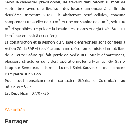
Selon le calendrier prévisionnel, les travaux débuteront au mois de
septembre, avec une livraison des locaux annoncée à la fin du
deuxième trimestre 2027. Ils abriteront neuf cellules, chacune
2
2
comprenant un atelier de 70 m
et une mezzanine de 30m
, soit 100
2
m
disponibles. Le prix de la location est d’ores et déjà fixé : 80 € HT
2
le m
par an (soit 8 000 €/an).
La construction et la gestion du village d’entreprises sont confiées à
Action 70, la SAEM (société anonyme d’économie mixte) immobilière
de la Haute-Saône qui fait partie de Sedia BFC. Sur le département,
plusieurs structures sont déjà opérationnelles à Marnay, Gy, Saint-
Loup-sur-Semouse, Lure, Luxeuil-Saint-Sauveur ou encore
Dampierre-sur-Salon.
Pour tout renseignement, contacter Stéphanie Colombain au
06 79 35 58 72
Est Républicain 07/07/26
#Actualités
Partager