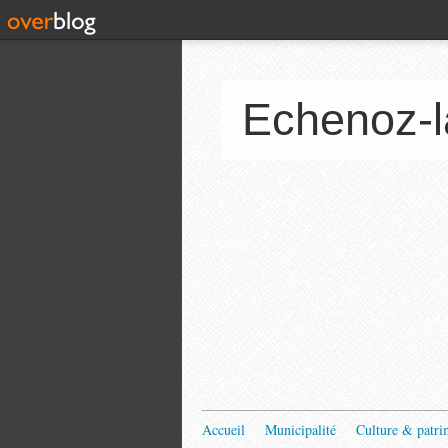
Echenoz-l
Accueil
Municipalité
Culture & patri