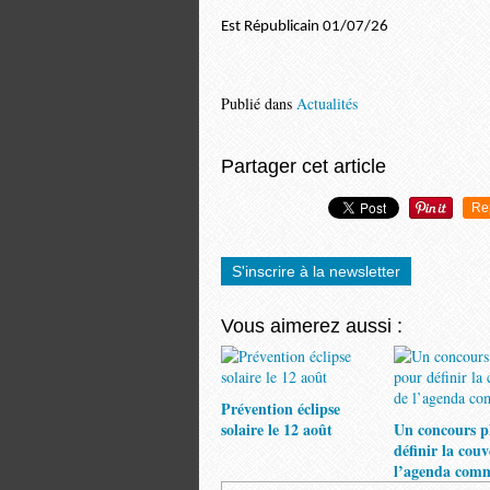
Est Républicain 01/07/26
Publié dans
Actualités
Partager cet article
Re
S'inscrire à la newsletter
Vous aimerez aussi :
Prévention éclipse
solaire le 12 août
Un concours p
définir la cou
l’agenda com