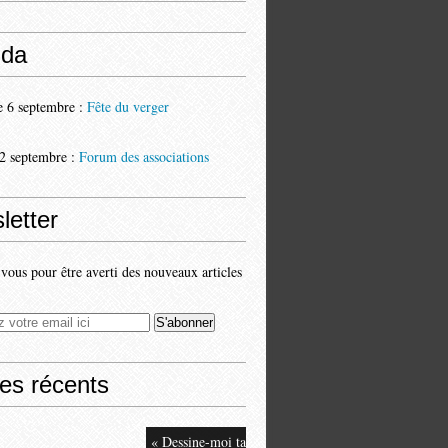
da
 6 septembre :
Fête du verger
2 septembre :
Forum des associations
letter
ous pour être averti des nouveaux articles
les récents
« Dessine-moi ta