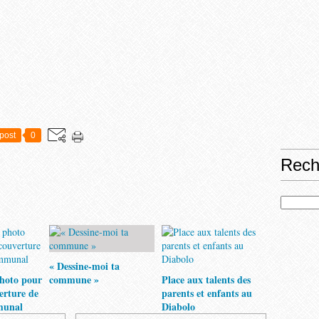
post
0
Rech
« Dessine-moi ta
hoto pour
commune »
Place aux talents des
verture de
parents et enfants au
munal
Diabolo