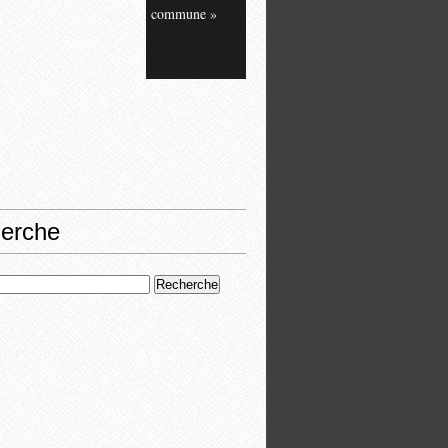
commune »
erche