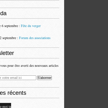
da
 6 septembre :
Fête du verger
2 septembre :
Forum des associations
letter
ous pour être averti des nouveaux articles
les récents
e-moi ta