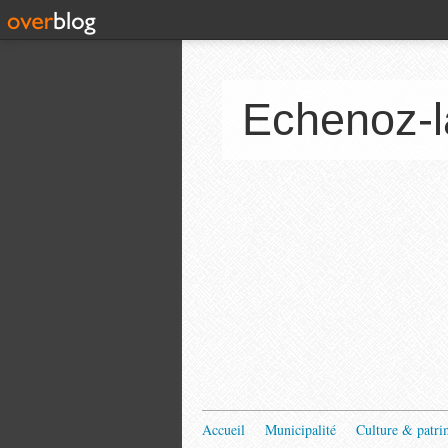
Echenoz-l
Accueil
Municipalité
Culture & patri