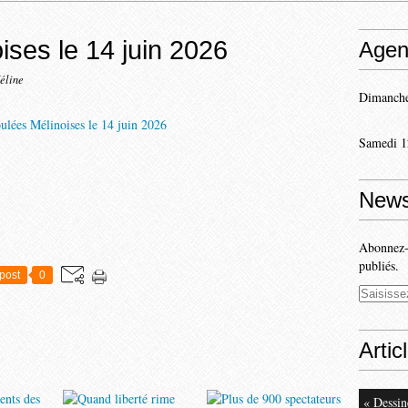
ises le 14 juin 2026
Agen
éline
Dimanche
Samedi 1
News
Abonnez-v
publiés.
post
0
Artic
« Dessin