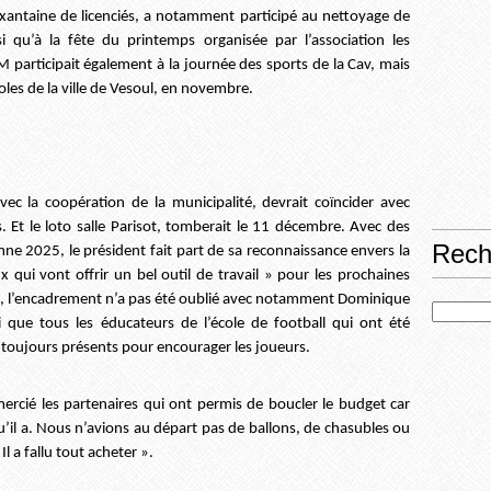
ixantaine de licenciés, a notamment participé au nettoyage de
i qu’à la fête du printemps organisée par l’association les
participait également à la journée des sports de la Cav, mais
voles de la ville de Vesoul, en novembre.
vec la coopération de la municipalité, devrait coïncider avec
s. Et le loto salle Parisot, tomberait le 11 décembre. Avec des
Rech
mne 2025, le président fait part de sa reconnaissance envers la
x qui vont offrir un bel outil de travail » pour les prochaines
on, l’encadrement n’a pas été oublié avec notamment Dominique
 que tous les éducateurs de l’école de football qui ont été
nt toujours présents pour encourager les joueurs.
rcié les partenaires qui ont permis de boucler le budget car
qu’il a. Nous n’avions au départ pas de ballons, de chasubles ou
l a fallu tout acheter ».