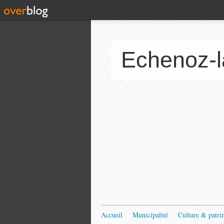
Echenoz-l
Accueil
Municipalité
Culture & patri