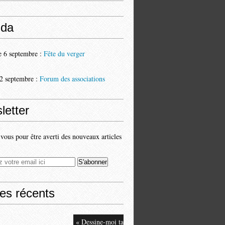
da
 6 septembre :
Fête du verger
2 septembre :
Forum des associations
letter
ous pour être averti des nouveaux articles
les récents
« Dessine-moi ta