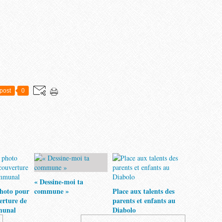
post
0
« Dessine-moi ta
hoto pour
commune »
Place aux talents des
verture de
parents et enfants au
munal
Diabolo