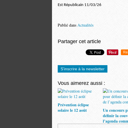
Est Républicain 11/03/26
Publié dans
Actualités
Partager cet article
Re
S'inscrire à la newsletter
Vous aimerez aussi :
Prévention éclipse
solaire le 12 août
Un concours p
définir la cou
l’agenda com